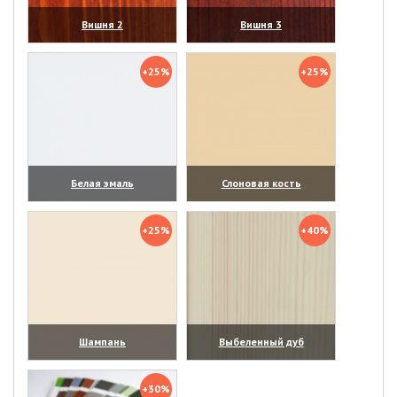
Вишня 2
Вишня 3
(увеличить)
(увеличить)
+25%
+25%
Белая эмаль
Слоновая кость
(увеличить)
(увеличить)
+25%
+40%
Шампань
Выбеленный дуб
(увеличить)
(увеличить)
+30%