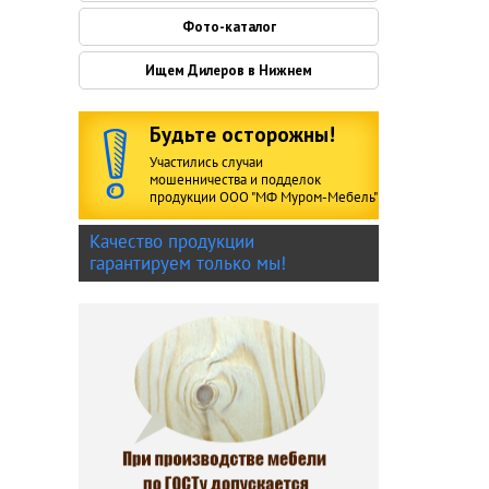
Фото-каталог
Ищем Дилеров в Нижнем
Будьте осторожны!
Участились случаи
мошенничества и подделок
продукции ООО "МФ Муром-Мебель"
Качество продукции
гарантируем только мы!