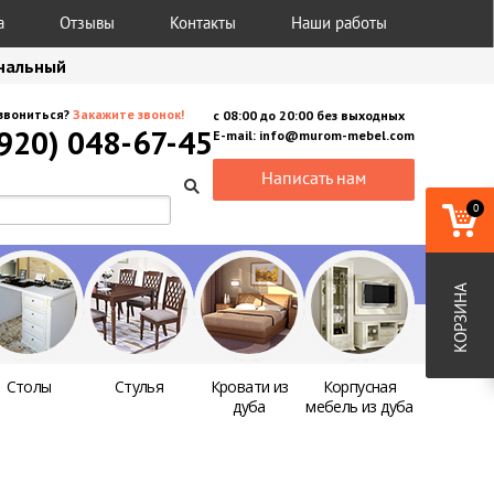
а
Отзывы
Контакты
Наши работы
анальный
звониться?
Закажите звонок!
с
08:00
до
20:00
без выходных
(920) 048-67-45
E-mail:
info@murom-mebel.com
Написать нам
0
КОРЗИНА
Столы
Стулья
Кровати из
Корпусная
дуба
мебель из дуба