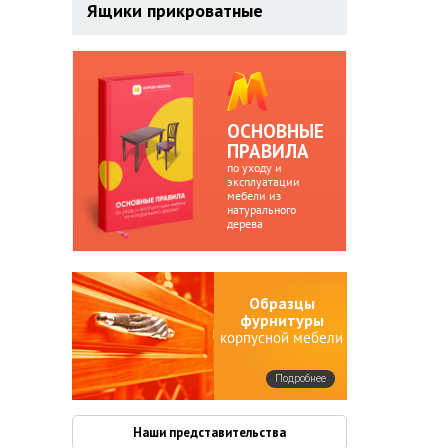
Ящики прикроватные
ОСНОВНЫЕ
ПРАВИЛА
по уходу и
эксплуатации
мебели из
натурального
дерева
Образцы
фурнитуры
корпусной мебели
Подробнее
Наши представительства