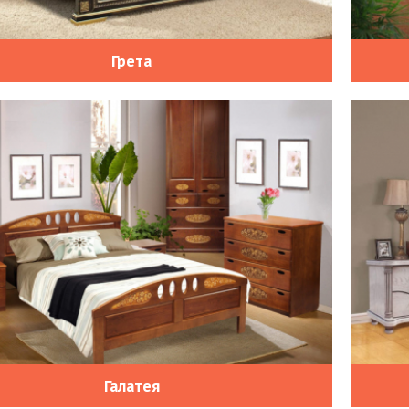
Грета
Галатея