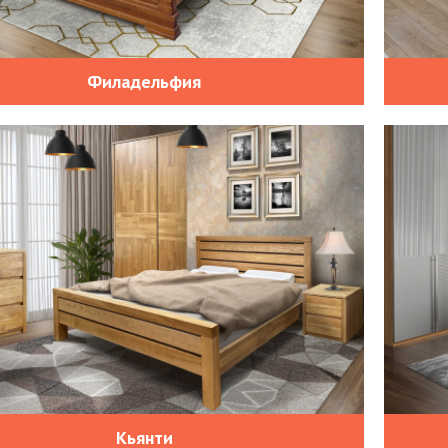
Филадельфия
Кьянти