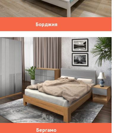
Борджия
Бергамо