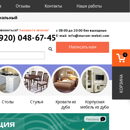
а
Отзывы
Контакты
Наши работы
анальный
звониться?
Закажите звонок!
с
08:00
до
20:00
без выходных
(920) 048-67-45
E-mail:
info@murom-mebel.com
Написать нам
0
КОРЗИНА
Столы
Стулья
Кровати из
Корпусная
дуба
мебель из дуба