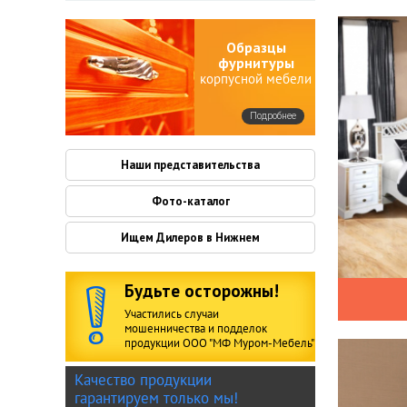
Образцы
фурнитуры
корпусной мебели
Подробнее
Наши представительства
Фото-каталог
Ищем Дилеров в Нижнем
Будьте осторожны!
Участились случаи
мошенничества и подделок
продукции ООО "МФ Муром-Мебель"
Качество продукции
гарантируем только мы!