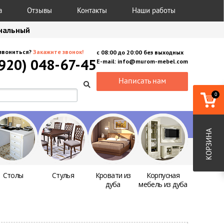
а
Отзывы
Контакты
Наши работы
анальный
звониться?
Закажите звонок!
с
08:00
до
20:00
без выходных
(920) 048-67-45
E-mail:
info@murom-mebel.com
Написать нам
0
КОРЗИНА
Столы
Стулья
Кровати из
Корпусная
дуба
мебель из дуба