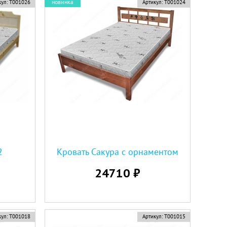
новинка
ул:
Т001026
Артикул:
Т001024
2
Кровать Сакура с орнаментом
24710 ₽
ул:
Т001018
Артикул:
Т001015