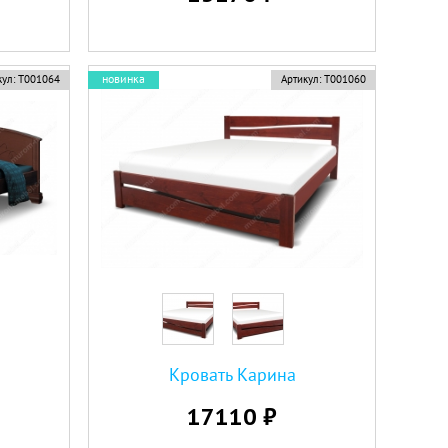
новинка
ул:
Т001064
Артикул:
Т001060
Кровать Карина
17110 ₽