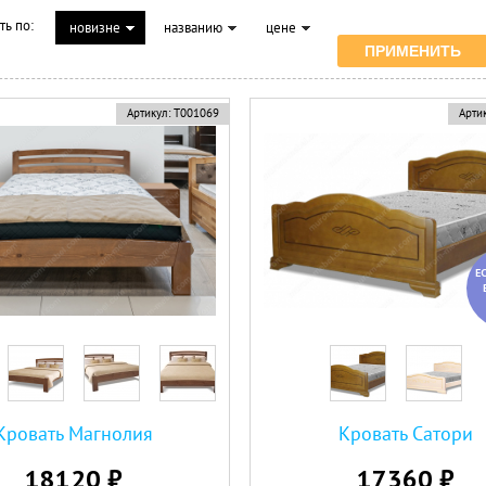
ть по:
новизне
названию
цене
Артикул:
Т001069
Артик
Е
Кровать Магнолия
Кровать Сатори
18120 ₽
17360 ₽