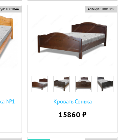
ул:
Т001044
Артикул:
Т001039
нка №1
Кровать Сонька
15860 ₽