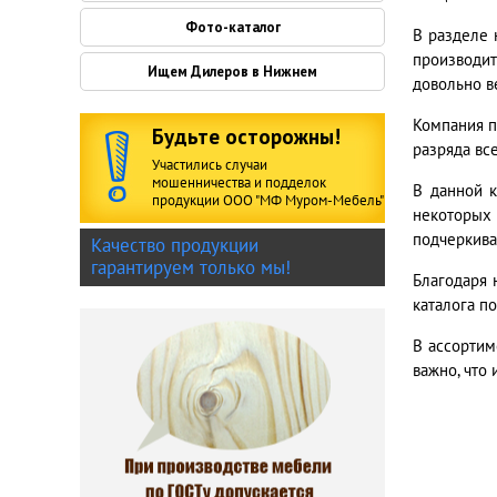
Фото-каталог
В разделе 
производит
Ищем Дилеров в Нижнем
довольно в
Компания п
Будьте осторожны!
разряда все
Участились случаи
мошенничества и подделок
В данной 
продукции ООО "МФ Муром-Мебель"
некоторых
подчеркива
Качество продукции
гарантируем только мы!
Благодаря 
каталога п
В ассортим
важно, что