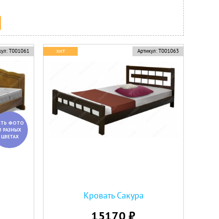
хит
ул:
Т001061
Артикул:
Т001063
СТЬ ФОТО
В РАЗНЫХ
ЦВЕТАХ
Кровать Сакура
15170 ₽