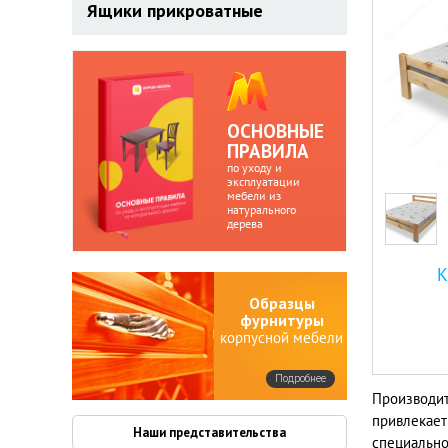
Ящики прикроватные
ОСНОВНЫЕ
ПРАВИЛА
по уходу и
эксплуатации
мебели из
натурального
дерева
К
Образцы
фурнитуры
корпусной мебели
Подробнее
Производит
привлекае
Наши представительства
специально