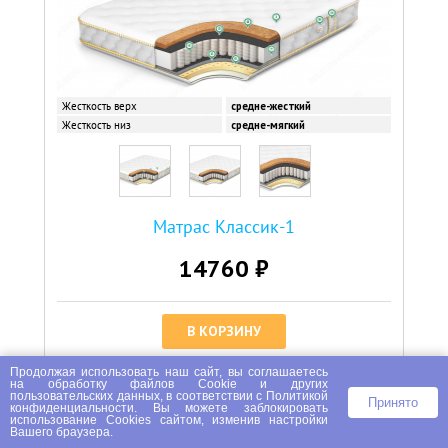
Жесткость верх
средне-жесткий
Жесткость низ
средне-мягкий
Матрас Классик-1
14760 ₽
В КОРЗИНУ
Купить в 1 клик
Продолжая использовать наш сайт, вы соглашаетесь
на
обработку файлов Сookie
и других
пользовательских данных, в соответствии с
Политикой
Принято
конфиденциальности
. Вы можете заблокировать
использование Cookies сайтом, изменив настройки
Вашего браузера.
Артикул:
Т002147