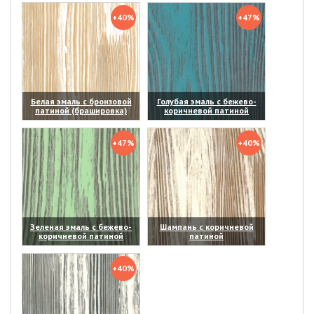
+40%
+47%
Белая эмаль с бронзовой
Голубая эмаль с бежево-
патиной (брашировка)
коричневой патиной
(увеличить)
(увеличить)
+47%
+40%
Зеленая эмаль с бежево-
Шампань с коричневой
коричневой патиной
патиной
(увеличить)
(увеличить)
+40%