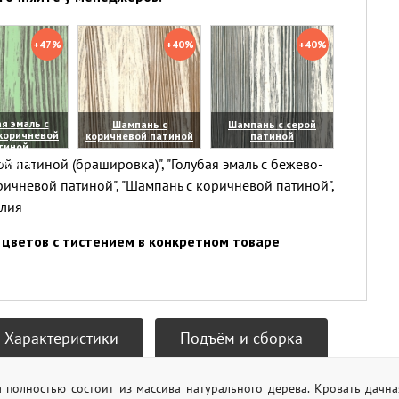
+47%
+40%
+40%
я эмаль с
Шампань с
Шампань с серой
коричневой
коричневой патиной
патиной
тиной
(увеличить)
(увеличить)
й патиной (брашировка)", "Голубая эмаль с бежево-
личить)
ричневой патиной", "Шампань с коричневой патиной",
елия
цветов с тистением в конкретном товаре
Характеристики
Подъём и сборка
а полностью состоит из массива натурального дерева. Кровать дач