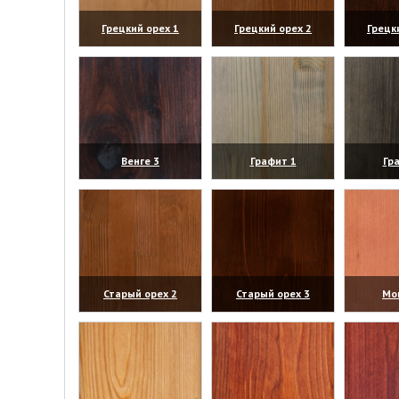
Грецкий орех 1
Грецкий орех 2
Грецк
(увеличить)
(увеличить)
(уве
Венге 3
Графит 1
Гр
(увеличить)
(увеличить)
(уве
Старый орех 2
Старый орех 3
Мо
(увеличить)
(увеличить)
(уве