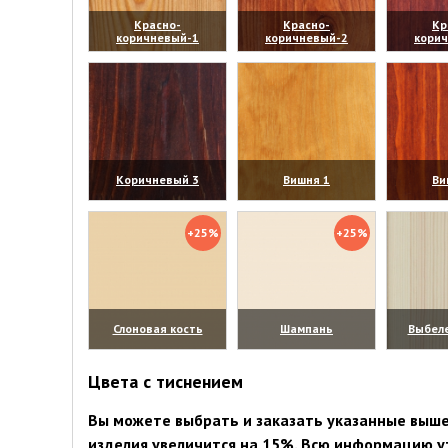
Красно-
Красно-
Кр
коричневый-1
коричневый-2
кори
(увеличить)
(увеличить)
(уве
Коричневый 3
Вишня 1
Ви
(увеличить)
(увеличить)
(уве
+25%
+25%
Слоновая кость
Шампань
Выбел
(увеличить)
(увеличить)
(уве
Цвета с тиснением
Вы можете выбрать и заказать указанные выше 
изделия увеличится на 15%. Всю информацию у