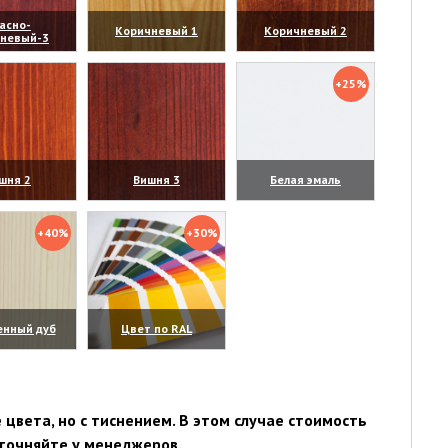
асно-
Коричневый 1
Коричневый 2
чневый-3
личить)
(увеличить)
(увеличить)
+25%
шня 2
Вишня 3
Белая эмаль
личить)
(увеличить)
(увеличить)
+40%
+30%
енный дуб
Цвет по RAL
личить)
(увеличить)
цвета, но с тиснением. В этом случае стоимость
точняйте у менеджеров.