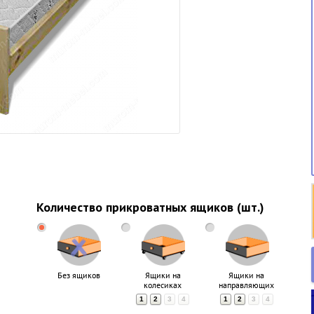
Количество прикроватных ящиков (шт.)
Без ящиков
Ящики на
Ящики на
колесиках
направляющих
1
2
3
4
1
2
3
4