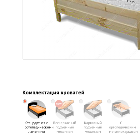
Комплектация кроватей
Стандартная с
Бескаркасный
Каркасный
С
ортопедическими
подъемный
подъемный
ортопедическим
ламелями
механизм
механизм
металлокаркасом