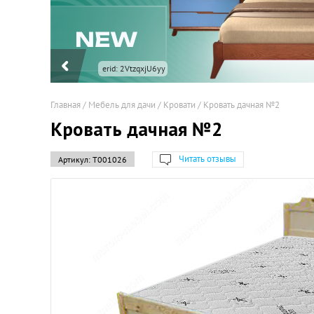
erid: 2VtzqxjU6yy
Главная
/
Мебель для дачи
/
Кровати
/
Кровать дачная №2
Кровать дачная №2
Читать отзывы
Артикул:
Т001026