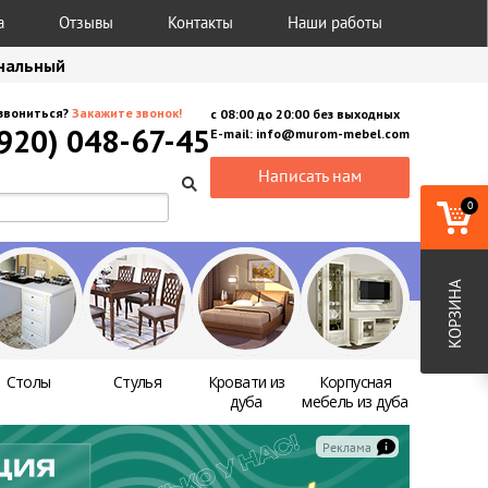
а
Отзывы
Контакты
Наши работы
анальный
звониться?
Закажите звонок!
с
08:00
до
20:00
без выходных
(920) 048-67-45
E-mail:
info@murom-mebel.com
Написать нам
0
КОРЗИНА
Столы
Стулья
Кровати из
Корпусная
дуба
мебель из дуба
Реклама