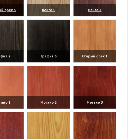
ий орех 3
Венге 1
Венге 2
личить)
(увеличить)
(увеличить)
афит 2
Графит 3
Старый орех 1
личить)
(увеличить)
(увеличить)
гано 1
Могано 2
Могано 3
личить)
(увеличить)
(увеличить)