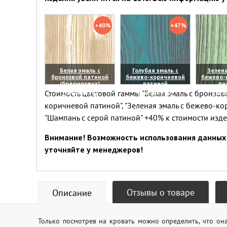
+40%
+47%
Белая эмаль с
Голубая эмаль с
Зелена
бронзовой патиной
бежево-коричневой
бежево-
(брашировка)
патиной
па
Стоимость цветовой гаммы "Белая эмаль с бронзово
(увеличить)
(увеличить)
(уве
коричневой патиной", "Зеленая эмаль с бежево-ко
"Шампань с серой патиной" +40% к стоимости изд
Внимание! Возможность использования данных 
уточняйте у менеджеров!
Отзывы о товаре
Описание
Только посмотрев на кровать можно определить, что он