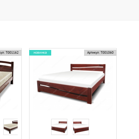
новинка
ул:
Т001162
Артикул:
Т001060