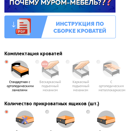
Комплектация кроватей
Стандартная с
Бескаркасный
Каркасный
С
ортопедическими
подъемный
подъемный
ортопедическим
ламелями
механизм
механизм
металлокаркасом
Количество прикроватных ящиков (шт.)