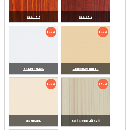
Вишня 2
Вишня 3
(увеличить)
(увеличить)
+25%
+25%
Белая эмаль
Слоновая кость
(увеличить)
(увеличить)
+25%
+40%
Шампань
Выбеленный дуб
(увеличить)
(увеличить)