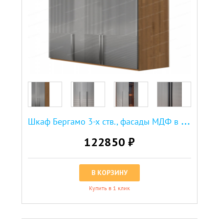
Ш
каф Бергамо 3-х ств., фасады МДФ в эмали
122850 ₽
В КОРЗИНУ
Купить в 1 клик