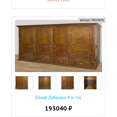
Купить в 1 клик
Артикул:
Т0019478
Шкаф Дубрава 4-х ств.
193040 ₽