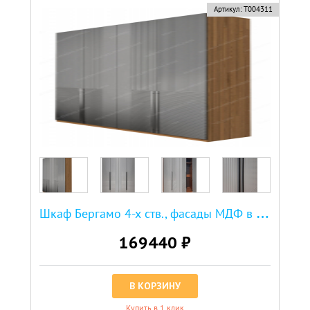
Артикул:
Т004311
Ш
каф Бергамо 4-х ств., фасады МДФ в эмали
169440 ₽
В КОРЗИНУ
Купить в 1 клик