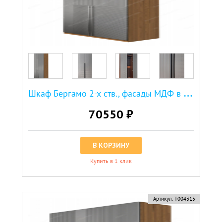
Ш
каф Бергамо 2-х ств., фасады МДФ в эмали
70550 ₽
В КОРЗИНУ
Купить в 1 клик
Артикул:
Т004315