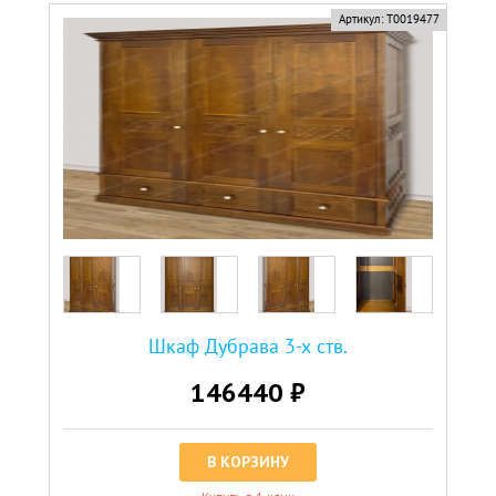
Артикул:
Т0019477
Шкаф Дубрава 3-х ств.
146440 ₽
В КОРЗИНУ