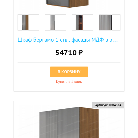
Ш
каф Бергамо 1 ств., фасады МДФ в эмали
54710 ₽
В КОРЗИНУ
Купить в 1 клик
Артикул:
Т004314