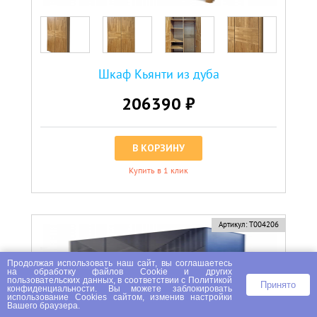
Шкаф Кьянти из дуба
206390 ₽
В КОРЗИНУ
Купить в 1 клик
Артикул:
Т004206
Продолжая использовать наш сайт, вы соглашаетесь
на
обработку файлов Сookie
и других
пользовательских данных, в соответствии с
Политикой
Принято
конфиденциальности
. Вы можете заблокировать
использование Cookies сайтом, изменив настройки
Вашего браузера.