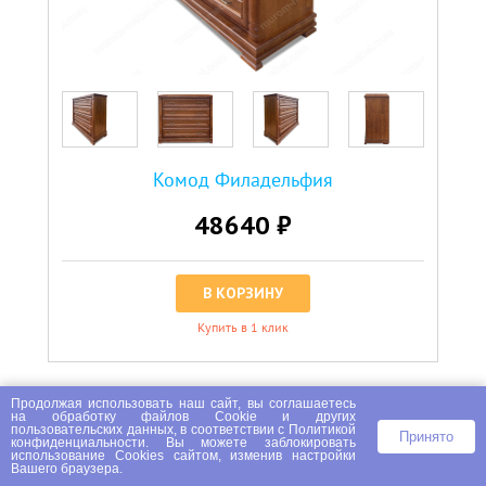
Комод Филадельфия
48640 ₽
В КОРЗИНУ
Купить в 1 клик
Продолжая использовать наш сайт, вы соглашаетесь
Артикул:
Т005169
на
обработку файлов Сookie
и других
пользовательских данных, в соответствии с
Политикой
Принято
конфиденциальности
. Вы можете заблокировать
использование Cookies сайтом, изменив настройки
Вашего браузера.