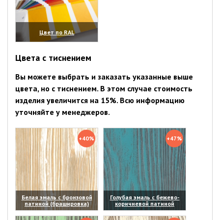
Цвет по RAL
(увеличить)
Цвета с тиснением
Вы можете выбрать и заказать указанные выше
цвета, но с тиснением. В этом случае стоимость
изделия увеличится на 15%. Всю информацию
уточняйте у менеджеров.
+40%
+47%
Белая эмаль с бронзовой
Голубая эмаль с бежево-
патиной (брашировка)
коричневой патиной
(увеличить)
(увеличить)