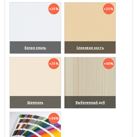
(увеличить)
(увеличить)
+25%
+25%
Белая эмаль
Слоновая кость
(увеличить)
(увеличить)
+25%
+40%
Шампань
Выбеленный дуб
(увеличить)
(увеличить)
+30%