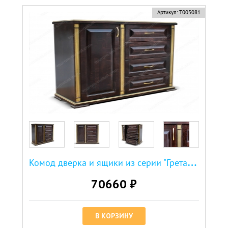
новинка
Артикул:
Т005081
К
омод дверка и ящики из серии "Грета" (сосна, резьба береза)
70660 ₽
В КОРЗИНУ