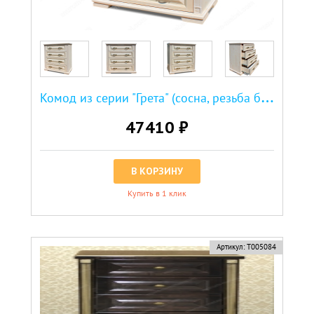
К
омод из серии "Грета" (сосна, резьба береза)
47410 ₽
В КОРЗИНУ
Купить в 1 клик
Артикул:
Т005084