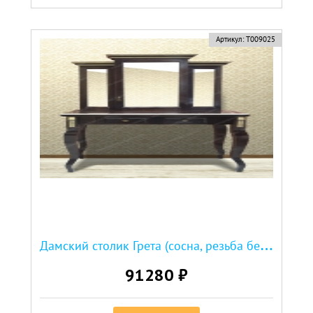
Артикул:
Т009025
Д
амский столик Грета (сосна, резьба береза)
91280 ₽