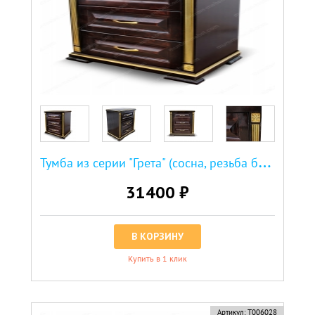
Т
умба из серии "Грета" (сосна, резьба береза)
31400 ₽
В КОРЗИНУ
Купить в 1 клик
Артикул:
Т006028