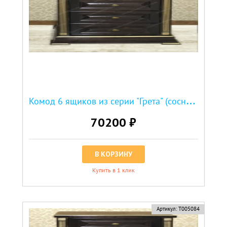
К
омод 6 ящиков из серии "Грета" (сосна, резьба береза)
70200 ₽
В КОРЗИНУ
Купить в 1 клик
Артикул:
Т005084