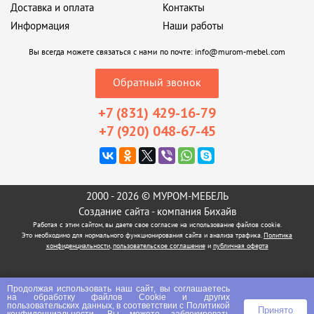
Доставка и оплата
Контакты
Информация
Наши работы
Вы всегда можете связаться с нами по почте:
info@murom-mebel.com
Обратный звонок
+7 (831) 429-16-79
+7 (920) 048-67-45
2000 - 2026 © МУРОМ-МЕБЕЛЬ
Создание сайта
- компания Бихайв
Работая с этим сайтом, вы даете свое согласие на использование файлов cookie.
Это необходимо для нормального функционирования сайта и анализа трафика.
Политика
конфиденциальности
,
пользовательское соглашение
и
публичная оферта
Продолжая использовать наш сайт, вы соглашаетесь
на
обработку файлов Сookie
и других
пользовательских данных, в соответствии с
Политикой
Принято
конфиденциальности
. Вы можете заблокировать