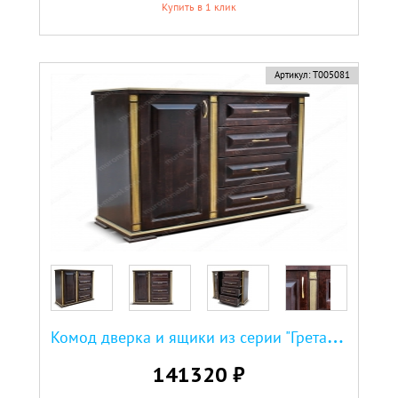
Купить в 1 клик
Артикул:
Т005081
К
омод дверка и ящики из серии "Грета" из дуба
141320 ₽