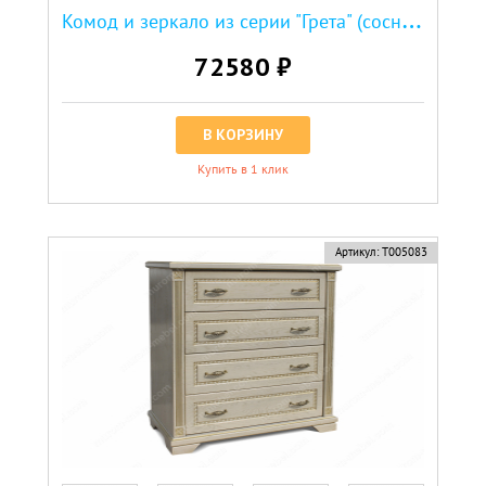
К
омод и зеркало из серии "Грета" (сосна, резьба береза)
72580 ₽
В КОРЗИНУ
Купить в 1 клик
Артикул:
Т005083