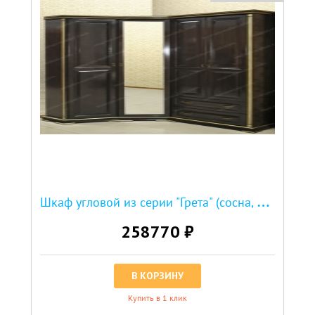
Ш
каф угловой из серии "Грета" (сосна, резьба береза)
258770 ₽
В КОРЗИНУ
Купить в 1 клик