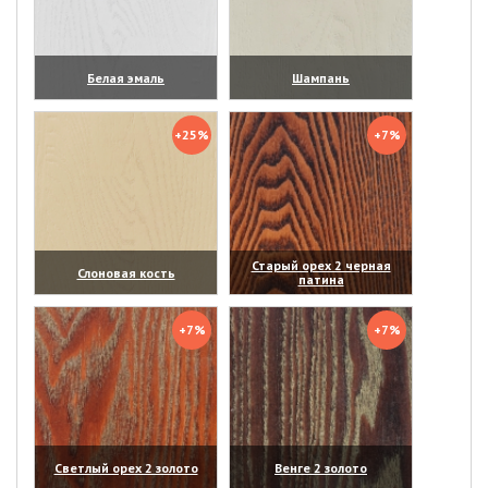
Белая эмаль
Шампань
(увеличить)
(увеличить)
+25%
+7%
Старый орех 2 черная
Слоновая кость
патина
(увеличить)
(увеличить)
+7%
+7%
Светлый орех 2 золото
Венге 2 золото