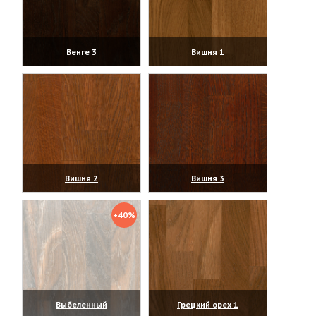
Венге 3
Вишня 1
(увеличить)
(увеличить)
Вишня 2
Вишня 3
(увеличить)
(увеличить)
+40%
Выбеленный
Грецкий орех 1