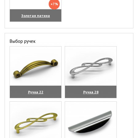
+7%
Золотая патина
Выбор ручек
Ручка 22
Ручка 28
(увеличить)
(увеличить)