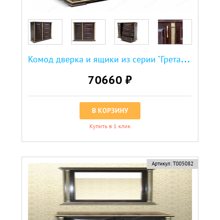
К
омод дверка и ящики из серии "Грета" (сосна, резьба береза)
70660 ₽
В КОРЗИНУ
Купить в 1 клик
Артикул:
Т005082