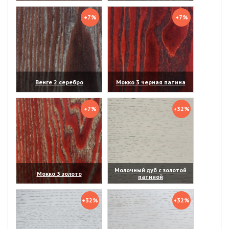
(увеличить)
(увеличить)
+7%
+7%
Венге 2 серебро
Мокко 3 черная патина
(увеличить)
(увеличить)
+7%
+32%
Молочный дуб с золотой
Мокко 3 золото
патиной
(увеличить)
(увеличить)
+32%
+32%