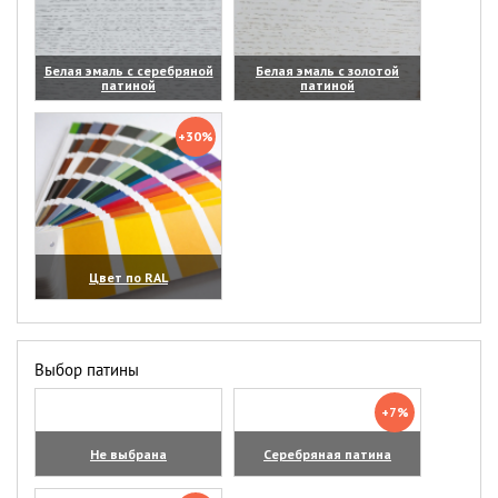
Белая эмаль с серебряной
Белая эмаль с золотой
патиной
патиной
(увеличить)
(увеличить)
+30%
Цвет по RAL
(увеличить)
Выбор патины
+7%
Не выбрана
Серебряная патина