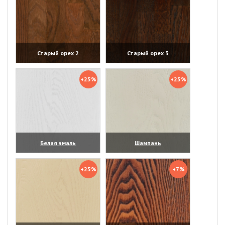
Старый орех 2
Старый орех 3
(увеличить)
(увеличить)
+25%
+25%
Белая эмаль
Шампань
(увеличить)
(увеличить)
+25%
+7%