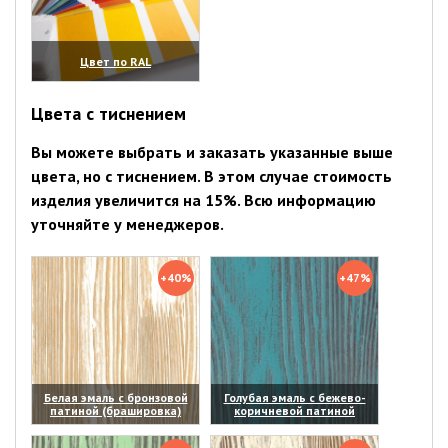
Цвет по RAL
(увеличить)
Цвета с тиснением
Вы можете выбрать и заказать указанные выше
цвета, но с тиснением. В этом случае стоимость
изделия увеличится на 15%. Всю информацию
уточняйте у менеджеров.
+40%
+47%
Белая эмаль с бронзовой
Голубая эмаль с бежево-
патиной (брашировка)
коричневой патиной
(увеличить)
(увеличить)