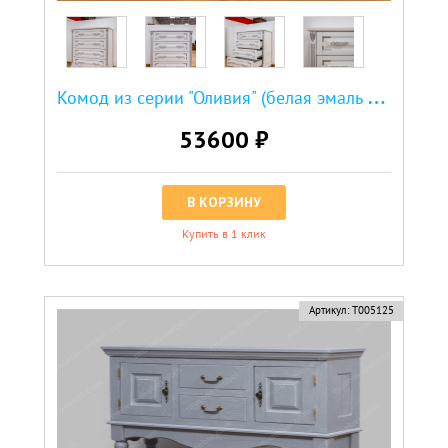
К
омод из серии "Оливия" (белая эмаль с серебряной патиной)
53600 ₽
В КОРЗИНУ
Купить в 1 клик
Артикул:
Т005125