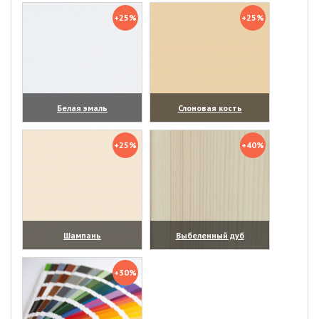
+25%
+25%
Белая эмаль
Слоновая кость
(увеличить)
(увеличить)
+25%
+40%
Шампань
Выбеленный дуб
(увеличить)
(увеличить)
+30%