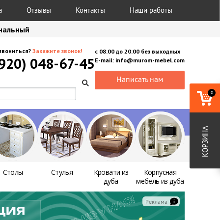
а
Отзывы
Контакты
Наши работы
анальный
звониться?
Закажите звонок!
с
08:00
до
20:00
без выходных
(920) 048-67-45
E-mail:
info@murom-mebel.com
Написать нам
0
КОРЗИНА
Столы
Стулья
Кровати из
Корпусная
дуба
мебель из дуба