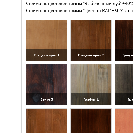
Стоимость цветовой гаммы "Выбеленный дуб" +40%
Стоимость цветовой гаммы "Цвет по RAL" +30% к ст
Грецкий орех 1
Грецкий орех 2
Грецк
(увеличить)
(увеличить)
(уве
Венге 3
Графит 1
Гр
(увеличить)
(увеличить)
(уве