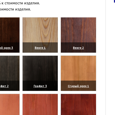
 к стоимости изделия.
оимости изделия.
ий орех 3
Венге 1
Венге 2
личить)
(увеличить)
(увеличить)
афит 2
Графит 3
Старый орех 1
личить)
(увеличить)
(увеличить)