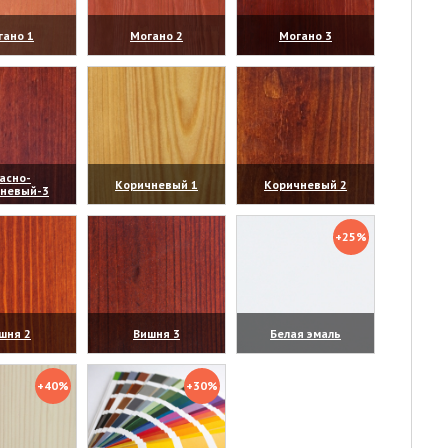
гано 1
Могано 2
Могано 3
личить)
(увеличить)
(увеличить)
асно-
Коричневый 1
Коричневый 2
чневый-3
личить)
(увеличить)
(увеличить)
+25%
шня 2
Вишня 3
Белая эмаль
личить)
(увеличить)
(увеличить)
+40%
+30%