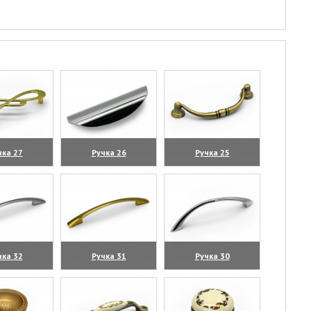
чка 27
Ручка 26
Ручка 25
личить)
(увеличить)
(увеличить)
чка 32
Ручка 31
Ручка 30
личить)
(увеличить)
(увеличить)