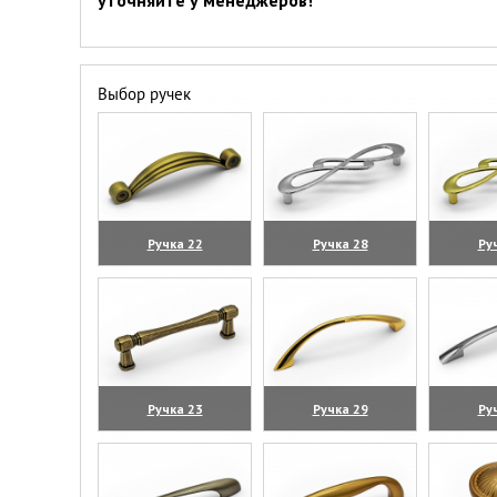
уточняйте у менеджеров!
Выбор ручек
Ручка 22
Ручка 28
Ру
(увеличить)
(увеличить)
(уве
Ручка 23
Ручка 29
Ру
(увеличить)
(увеличить)
(уве