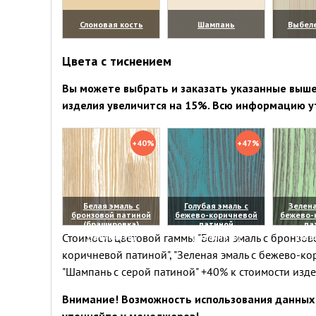
Слоновая кость
Шампань
Выбел
(увеличить)
(увеличить)
(уве
Цвета с тиснением
Вы можете выбрать и заказать указанные выше 
изделия увеличится на 15%. Всю информацию у
+40%
+47%
Белая эмаль с
Голубая эмаль с
Зелена
бронзовой патиной
бежево-коричневой
бежево-
(брашировка)
патиной
па
Стоимость цветовой гаммы "Белая эмаль с бронзово
(увеличить)
(увеличить)
(уве
коричневой патиной", "Зеленая эмаль с бежево-ко
"Шампань с серой патиной" +40% к стоимости изд
Внимание! Возможность использования данных 