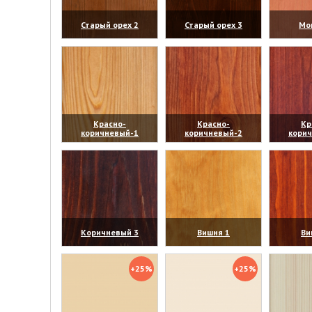
Старый орех 2
Старый орех 3
Мо
(увеличить)
(увеличить)
(уве
Красно-
Красно-
Кр
коричневый-1
коричневый-2
кори
(увеличить)
(увеличить)
(уве
Коричневый 3
Вишня 1
Ви
(увеличить)
(увеличить)
(уве
+25%
+25%