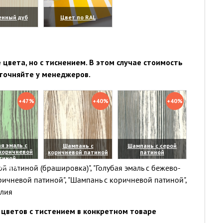
енный дуб
Цвет по RAL
личить)
(увеличить)
цвета, но с тиснением. В этом случае стоимость
точняйте у менеджеров.
+47%
+40%
+40%
я эмаль с
Шампань с
Шампань с серой
коричневой
коричневой патиной
патиной
тиной
(увеличить)
(увеличить)
й патиной (брашировка)", "Голубая эмаль с бежево-
личить)
ричневой патиной", "Шампань с коричневой патиной",
елия
цветов с тистением в конкретном товаре