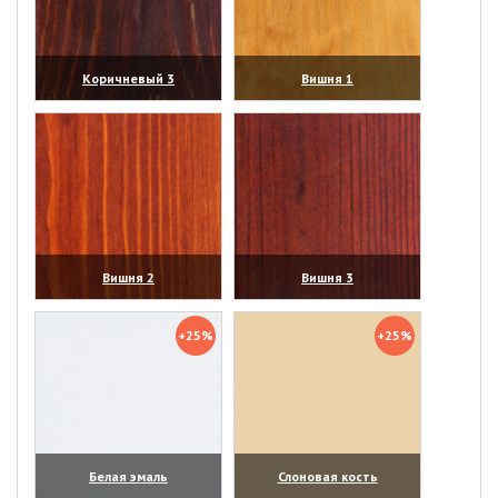
Коричневый 3
Вишня 1
(увеличить)
(увеличить)
Вишня 2
Вишня 3
(увеличить)
(увеличить)
+25%
+25%
Белая эмаль
Слоновая кость