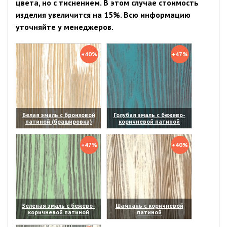
цвета, но с тиснением. В этом случае стоимость
изделия увеличится на 15%. Всю информацию
уточняйте у менеджеров.
+40%
+47%
Белая эмаль с бронзовой
Голубая эмаль с бежево-
патиной (брашировка)
коричневой патиной
(увеличить)
(увеличить)
+47%
+40%
Зеленая эмаль с бежево-
Шампань с коричневой
коричневой патиной
патиной
(увеличить)
(увеличить)