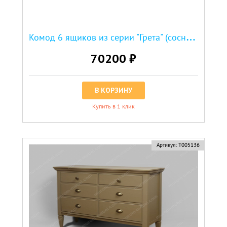
К
омод 6 ящиков из серии "Грета" (сосна, резьба береза)
70200 ₽
В КОРЗИНУ
Купить в 1 клик
Артикул:
Т005136