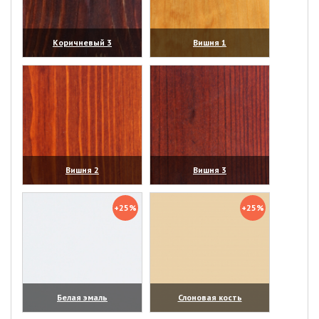
Коричневый 3
Вишня 1
(увеличить)
(увеличить)
Вишня 2
Вишня 3
(увеличить)
(увеличить)
+25%
+25%
Белая эмаль
Слоновая кость
(увеличить)
(увеличить)