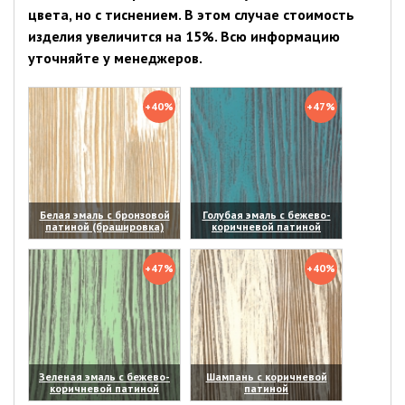
цвета, но с тиснением. В этом случае стоимость
изделия увеличится на 15%. Всю информацию
уточняйте у менеджеров.
+40%
+47%
Белая эмаль с бронзовой
Голубая эмаль с бежево-
патиной (брашировка)
коричневой патиной
(увеличить)
(увеличить)
+47%
+40%
Зеленая эмаль с бежево-
Шампань с коричневой
коричневой патиной
патиной