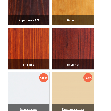
Коричневый 3
Вишня 1
(увеличить)
(увеличить)
Вишня 2
Вишня 3
(увеличить)
(увеличить)
+25%
+25%
Белая эмаль
Слоновая кость