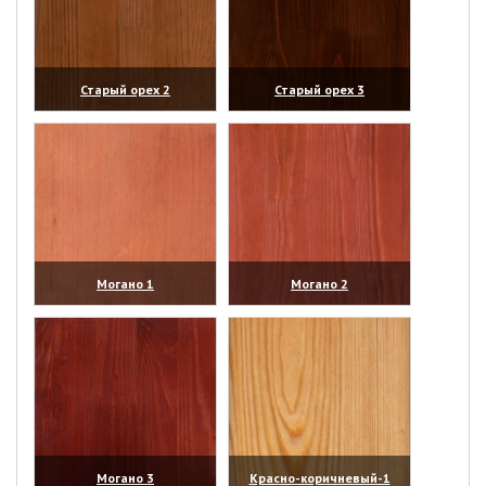
Старый орех 2
Старый орех 3
(увеличить)
(увеличить)
Могано 1
Могано 2
(увеличить)
(увеличить)
Могано 3
Красно-коричневый-1