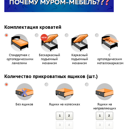
Комплектация кроватей
Стандартная с
Бескаркасный
Каркасный
С
ортопедическими
подъемный
подъемный
ортопедическим
ламелями
механизм
механизм
металлокаркасом
Количество прикроватных ящиков (шт.)
Без ящиков
Ящики на колесиках
Ящики на
направляющих
1
2
1
2
3
4
3
4