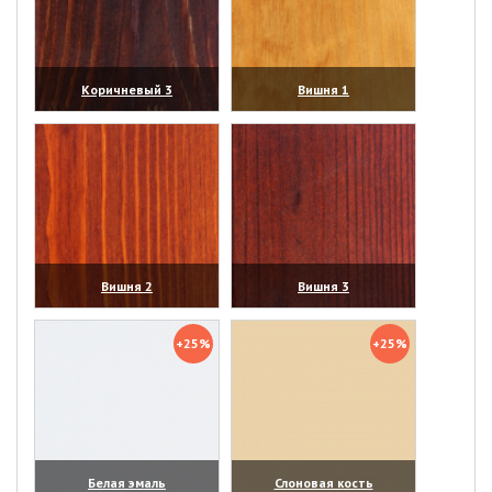
Коричневый 3
Вишня 1
(увеличить)
(увеличить)
Вишня 2
Вишня 3
(увеличить)
(увеличить)
+25%
+25%
Белая эмаль
Слоновая кость