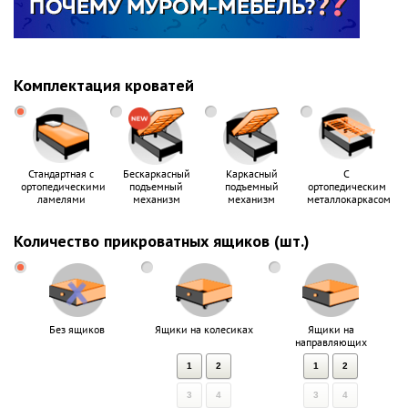
Комплектация кроватей
Стандартная с
Бескаркасный
Каркасный
С
ортопедическими
подъемный
подъемный
ортопедическим
ламелями
механизм
механизм
металлокаркасом
Количество прикроватных ящиков (шт.)
Без ящиков
Ящики на колесиках
Ящики на
направляющих
1
2
1
2
3
4
3
4