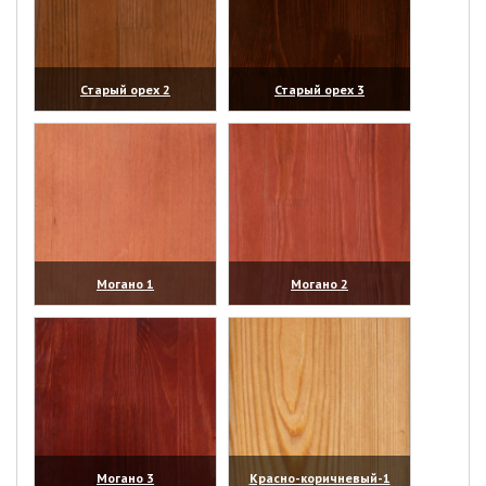
Старый орех 2
Старый орех 3
(увеличить)
(увеличить)
Могано 1
Могано 2
(увеличить)
(увеличить)
Могано 3
Красно-коричневый-1