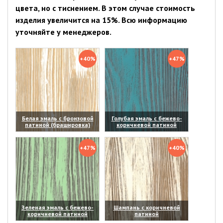
цвета, но с тиснением. В этом случае стоимость
изделия увеличится на 15%. Всю информацию
уточняйте у менеджеров.
+40%
+47%
Белая эмаль с бронзовой
Голубая эмаль с бежево-
патиной (брашировка)
коричневой патиной
(увеличить)
(увеличить)
+47%
+40%
Зеленая эмаль с бежево-
Шампань с коричневой
коричневой патиной
патиной