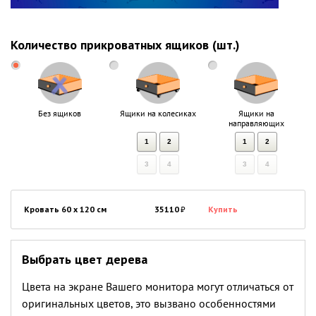
Количество прикроватных ящиков (шт.)
Без ящиков
Ящики на колесиках
Ящики на
направляющих
1
2
1
2
3
4
3
4
Кровать 60 x 120 см
35110
₽
Купить
Выбрать цвет дерева
Цвета на экране Вашего монитора могут отличаться от
оригинальных цветов, это вызвано особенностями