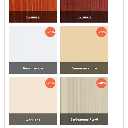
Вишня 2
Вишня 3
(увеличить)
(увеличить)
+25%
+25%
Белая эмаль
Слоновая кость
(увеличить)
(увеличить)
+25%
+40%
Шампань
Выбеленный дуб
(увеличить)
(увеличить)