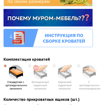
Комплектация кроватей
Стандартная с
Бескаркасный
Каркасный
С
ортопедическими
подъемный
подъемный
ортопедическим
ламелями
механизм
механизм
металлокаркасом
Количество прикроватных ящиков (шт.)