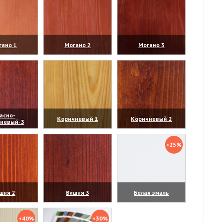
гано 1
Могано 2
Могано 3
личить)
(увеличить)
(увеличить)
асно-
Коричневый 1
Коричневый 2
чневый-3
личить)
(увеличить)
(увеличить)
+25%
шня 2
Вишня 3
Белая эмаль
личить)
(увеличить)
(увеличить)
+40%
+30%