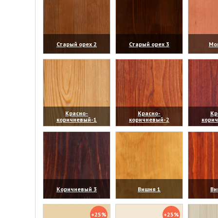
Старый орех 2
Старый орех 3
Мо
(увеличить)
(увеличить)
(уве
Красно-
Красно-
Кр
коричневый-1
коричневый-2
кори
(увеличить)
(увеличить)
(уве
Коричневый 3
Вишня 1
Ви
(увеличить)
(увеличить)
(уве
+25%
+25%