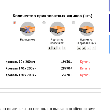
Количество прикроватных ящиков (шт.)
Без ящиков
Ящики на
Ящики на
колесиках
направляющих
1
2
3
4
1
2
3
4
Кровать 90 x 200 см
19630
₽
Купить
Кровать 140 x 200 см
28790
₽
Купить
Кровать 180 x 200 см
33220
₽
Купить
я от оригинальных цветов, это вызвано особенностями