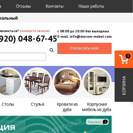
а
Отзывы
Контакты
Наши работы
анальный
звониться?
Закажите звонок!
с
08:00
до
20:00
без выходных
(920) 048-67-45
E-mail:
info@murom-mebel.com
Написать нам
0
КОРЗИНА
Столы
Стулья
Кровати из
Корпусная
дуба
мебель из дуба
Реклама