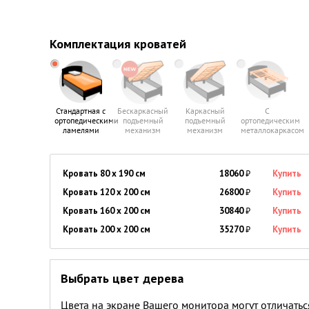
Комплектация кроватей
Стандартная с
Бескаркасный
Каркасный
С
ортопедическими
подъемный
подъемный
ортопедическим
ламелями
механизм
механизм
металлокаркасом
Кровать 80 x 190 см
18060
₽
Купить
Кровать 120 x 200 см
26800
₽
Купить
Кровать 160 x 200 см
30840
₽
Купить
Кровать 200 x 200 см
35270
₽
Купить
Выбрать цвет дерева
Цвета на экране Вашего монитора могут отличатьс