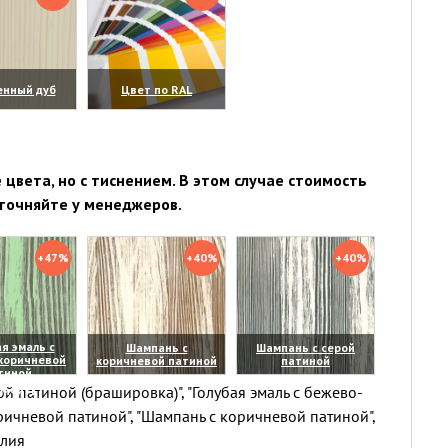
енный дуб
Цвет по RAL
личить)
(увеличить)
цвета, но с тиснением. В этом случае стоимость
точняйте у менеджеров.
+47%
+40%
+40%
я эмаль с
Шампань с
Шампань с серой
коричневой
коричневой патиной
патиной
тиной
(увеличить)
(увеличить)
й патиной (брашировка)", "Голубая эмаль с бежево-
личить)
ричневой патиной", "Шампань с коричневой патиной",
елия