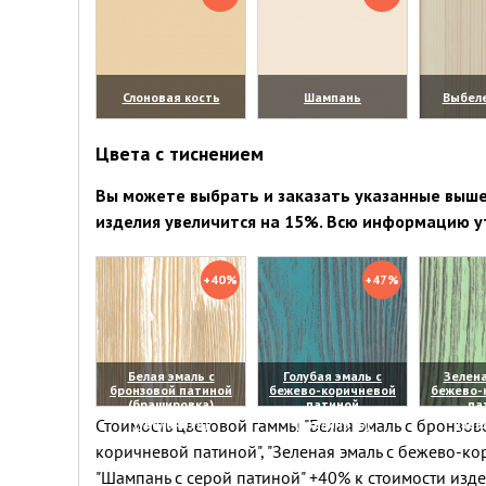
Слоновая кость
Шампань
Выбел
(увеличить)
(увеличить)
(уве
Цвета с тиснением
Вы можете выбрать и заказать указанные выше 
изделия увеличится на 15%. Всю информацию у
+40%
+47%
Белая эмаль с
Голубая эмаль с
Зелена
бронзовой патиной
бежево-коричневой
бежево-
(брашировка)
патиной
па
Стоимость цветовой гаммы "Белая эмаль с бронзово
(увеличить)
(увеличить)
(уве
коричневой патиной", "Зеленая эмаль с бежево-ко
"Шампань с серой патиной" +40% к стоимости изд