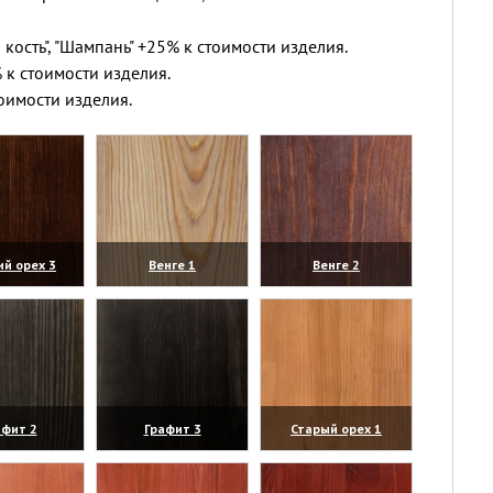
 кость", "Шампань" +25% к стоимости изделия.
 к стоимости изделия.
оимости изделия.
ий орех 3
Венге 1
Венге 2
личить)
(увеличить)
(увеличить)
афит 2
Графит 3
Старый орех 1
личить)
(увеличить)
(увеличить)