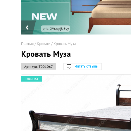
erid: 2VtzqxjU6yy
Главная
/
Кровати
/
Кровать Муза
Кровать Муза
Читать отзывы
Артикул:
Т001067
новинка