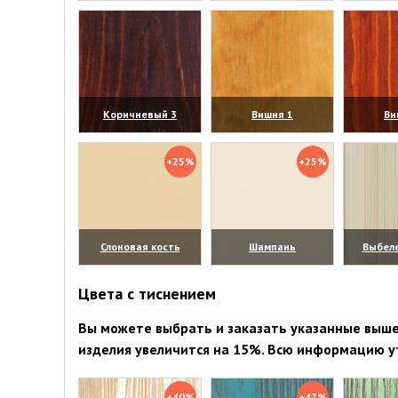
(увеличить)
(увеличить)
(уве
Коричневый 3
Вишня 1
Ви
(увеличить)
(увеличить)
(уве
+25%
+25%
Слоновая кость
Шампань
Выбел
(увеличить)
(увеличить)
(уве
Цвета с тиснением
Вы можете выбрать и заказать указанные выше 
изделия увеличится на 15%. Всю информацию у
+40%
+47%