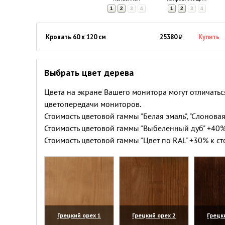
1
2
3
4
1
2
3
4
Кровать 60 x 120 см
25380
₽
Купить
Выбрать цвет дерева
Цвета на экране Вашего монитора могут отличатьс
цветопередачи мониторов.
Стоимость цветовой гаммы "Белая эмаль", "Слоновая
Стоимость цветовой гаммы "Выбеленный дуб" +40%
Стоимость цветовой гаммы "Цвет по RAL" +30% к ст
Грецкий орех 1
Грецкий орех 2
Грецк