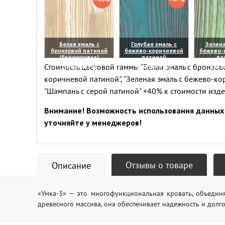
Белая эмаль с
Голубая эмаль с
Зелена
бронзовой патиной
бежево-коричневой
бежево-
(брашировка)
патиной
па
Стоимость цветовой гаммы "Белая эмаль с бронзово
(увеличить)
(увеличить)
(уве
коричневой патиной", "Зеленая эмаль с бежево-ко
"Шампань с серой патиной" +40% к стоимости изд
Внимание! Возможность использования данных 
уточняйте у менеджеров!
Отзывы о товаре
Описание
«Умка-3» — это многофункциональная кровать, объедин
древесного массива, она обеспечивает надежность и дол