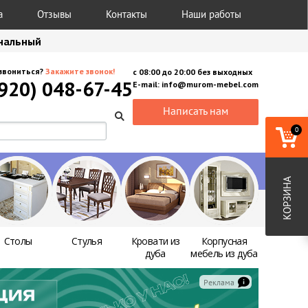
а
Отзывы
Контакты
Наши работы
анальный
звониться?
Закажите звонок!
с
08:00
до
20:00
без выходных
(920) 048-67-45
E-mail:
info@murom-mebel.com
Написать нам
0
КОРЗИНА
Столы
Стулья
Кровати из
Корпусная
дуба
мебель из дуба