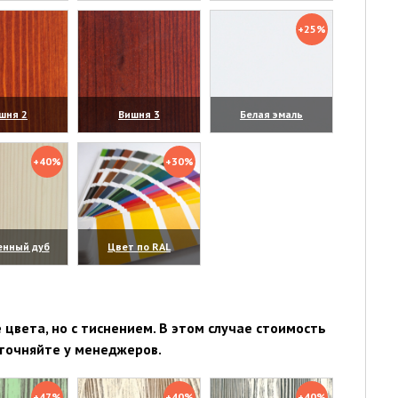
личить)
(увеличить)
(увеличить)
+25%
шня 2
Вишня 3
Белая эмаль
личить)
(увеличить)
(увеличить)
+40%
+30%
енный дуб
Цвет по RAL
личить)
(увеличить)
цвета, но с тиснением. В этом случае стоимость
точняйте у менеджеров.
+47%
+40%
+40%