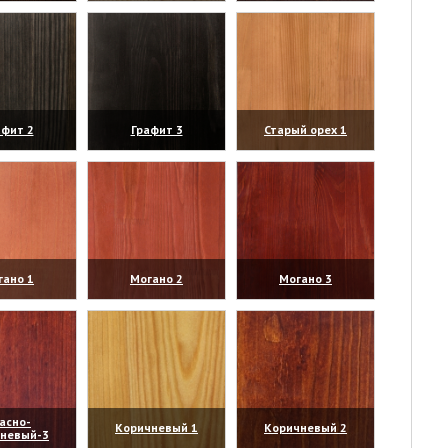
личить)
(увеличить)
(увеличить)
афит 2
Графит 3
Старый орех 1
личить)
(увеличить)
(увеличить)
гано 1
Могано 2
Могано 3
личить)
(увеличить)
(увеличить)
асно-
Коричневый 1
Коричневый 2
чневый-3