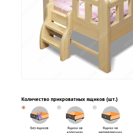
Количество прикроватных ящиков (шт.)
Без ящиков
Ящики на
Ящики на
колесиках
направляющих