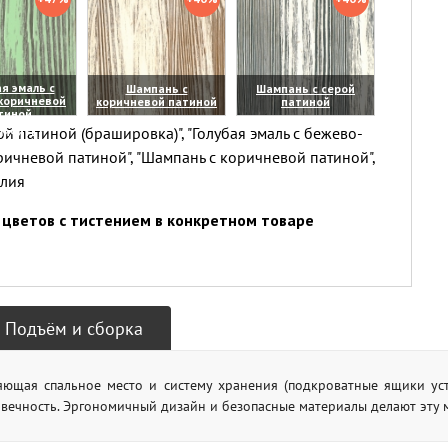
я эмаль с
Шампань с
Шампань с серой
коричневой
коричневой патиной
патиной
тиной
(увеличить)
(увеличить)
й патиной (брашировка)", "Голубая эмаль с бежево-
личить)
ричневой патиной", "Шампань с коричневой патиной",
елия
цветов с тистением в конкретном товаре
Подъём и сборка
яющая спальное место и систему хранения (подкроватные ящики уст
говечность. Эргономичный дизайн и безопасные материалы делают эту