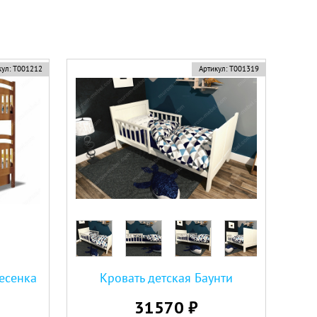
ул:
Т001212
Артикул:
Т001319
есенка
Кровать детская Баунти
31570 ₽