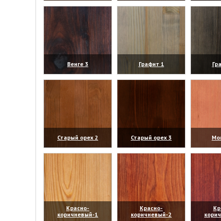
(увеличить)
(увеличить)
(уве
Венге 3
Графит 1
Гр
(увеличить)
(увеличить)
(уве
Старый орех 2
Старый орех 3
Мо
(увеличить)
(увеличить)
(уве
Красно-
Красно-
Кр
коричневый-1
коричневый-2
кори