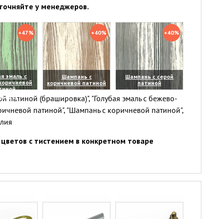
точняйте у менеджеров.
+47%
+40%
+40%
я эмаль с
Шампань с
Шампань с серой
коричневой
коричневой патиной
патиной
тиной
(увеличить)
(увеличить)
й патиной (брашировка)", "Голубая эмаль с бежево-
личить)
ричневой патиной", "Шампань с коричневой патиной",
елия
цветов с тистением в конкретном товаре