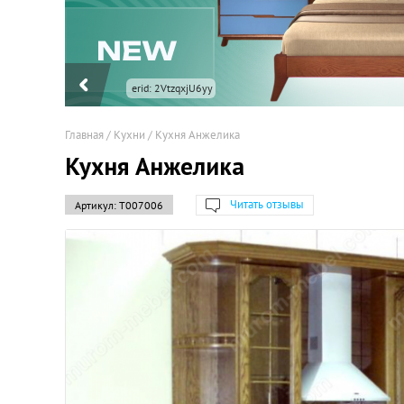
erid: 2VtzqxjU6yy
Главная
/
Кухни
/
Кухня Анжелика
Кухня Анжелика
Читать отзывы
Артикул:
Т007006