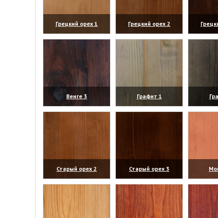
Грецкий орех 1
Грецкий орех 2
Грецк
(увеличить)
(увеличить)
(уве
Венге 3
Графит 1
Гр
(увеличить)
(увеличить)
(уве
Старый орех 2
Старый орех 3
Мо
(увеличить)
(увеличить)
(уве