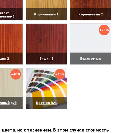
асно-
Коричневый 1
Коричневый 2
чневый-3
личить)
(увеличить)
(увеличить)
+25%
шня 2
Вишня 3
Белая эмаль
личить)
(увеличить)
(увеличить)
+40%
+30%
енный дуб
Цвет по RAL
личить)
(увеличить)
цвета, но с тиснением. В этом случае стоимость