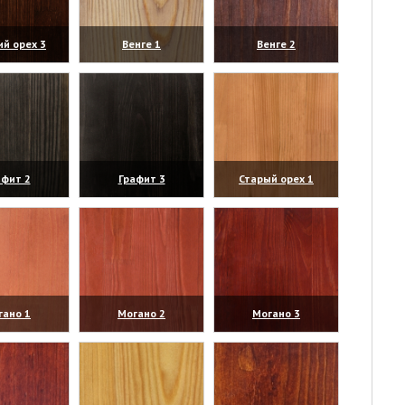
ий орех 3
Венге 1
Венге 2
личить)
(увеличить)
(увеличить)
афит 2
Графит 3
Старый орех 1
личить)
(увеличить)
(увеличить)
гано 1
Могано 2
Могано 3
личить)
(увеличить)
(увеличить)