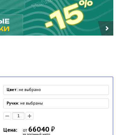
Цвет:
не выбрано
Ручки:
не выбраны
66040
₽
Цена:
от
за погонный метр