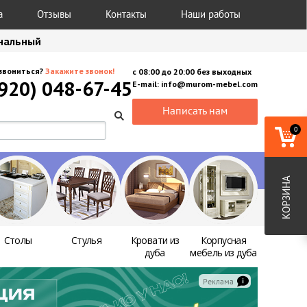
а
Отзывы
Контакты
Наши работы
анальный
звониться?
Закажите звонок!
с
08:00
до
20:00
без выходных
(920) 048-67-45
E-mail:
info@murom-mebel.com
Написать нам
0
КОРЗИНА
Столы
Стулья
Кровати из
Корпусная
дуба
мебель из дуба
Реклама