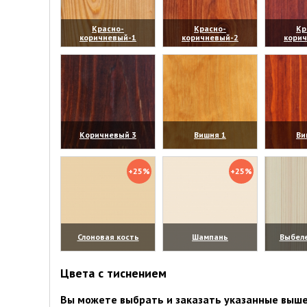
Красно-
Красно-
Кр
коричневый-1
коричневый-2
кори
(увеличить)
(увеличить)
(уве
Коричневый 3
Вишня 1
Ви
(увеличить)
(увеличить)
(уве
+25%
+25%
Слоновая кость
Шампань
Выбел
(увеличить)
(увеличить)
(уве
Цвета с тиснением
Вы можете выбрать и заказать указанные выше 