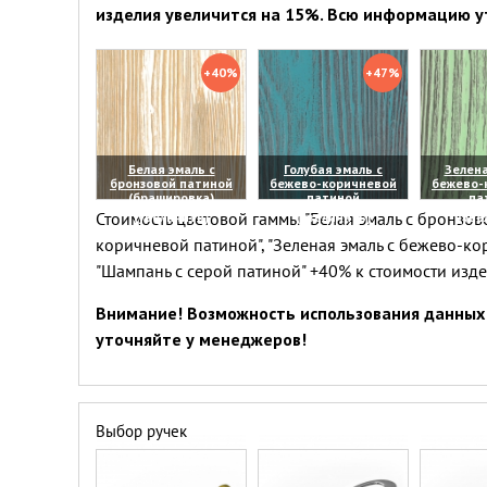
изделия увеличится на 15%. Всю информацию у
+40%
+47%
Белая эмаль с
Голубая эмаль с
Зелена
бронзовой патиной
бежево-коричневой
бежево-
(брашировка)
патиной
па
Стоимость цветовой гаммы "Белая эмаль с бронзово
(увеличить)
(увеличить)
(уве
коричневой патиной", "Зеленая эмаль с бежево-ко
"Шампань с серой патиной" +40% к стоимости изд
Внимание! Возможность использования данных 
уточняйте у менеджеров!
Выбор ручек