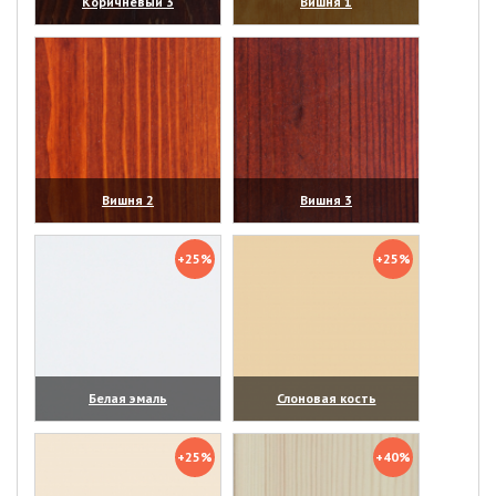
Коричневый 3
Вишня 1
(увеличить)
(увеличить)
Вишня 2
Вишня 3
(увеличить)
(увеличить)
+25%
+25%
Белая эмаль
Слоновая кость
(увеличить)
(увеличить)
+25%
+40%