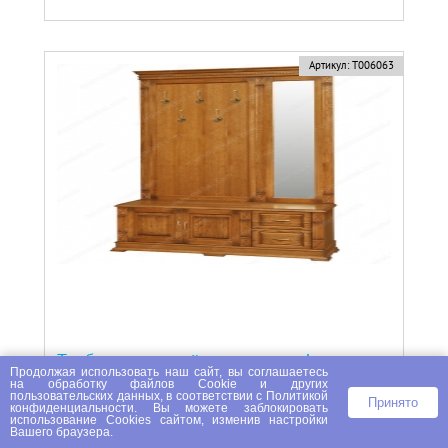
Артикул:
Т006063
Тумба с вешалкой и зеркалом Флоренция
Продолжая использовать наш сайт, вы соглашаетесь
на
обработку файлов Сookie
и других
104800 ₽
пользовательских данных, в соответствии с
Политикой
Принято
конфиденциальности
. Вы можете заблокировать
использование Cookies сайтом, изменив настройки
Вашего браузера.