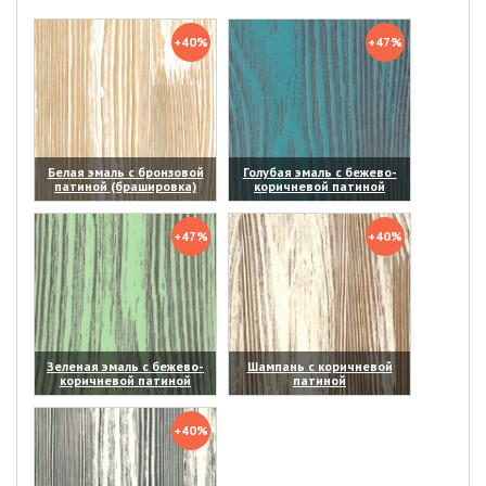
+40%
+47%
Белая эмаль с бронзовой
Голубая эмаль с бежево-
патиной (брашировка)
коричневой патиной
(увеличить)
(увеличить)
+47%
+40%
Зеленая эмаль с бежево-
Шампань с коричневой
коричневой патиной
патиной
(увеличить)
(увеличить)
+40%