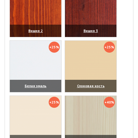
Вишня 2
Вишня 3
(увеличить)
(увеличить)
+25%
+25%
Белая эмаль
Слоновая кость
(увеличить)
(увеличить)
+25%
+40%