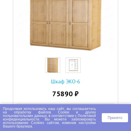
Шкаф ЭКО-6
75890 ₽
Продолжая использовать наш сайт, вы соглашаетесь
В КОРЗИНУ
на
обработку файлов Сookie
и других
пользовательских данных, в соответствии с
Политикой
Принято
конфиденциальности
. Вы можете заблокировать
Купить в 1 клик
использование Cookies сайтом, изменив настройки
Вашего браузера.