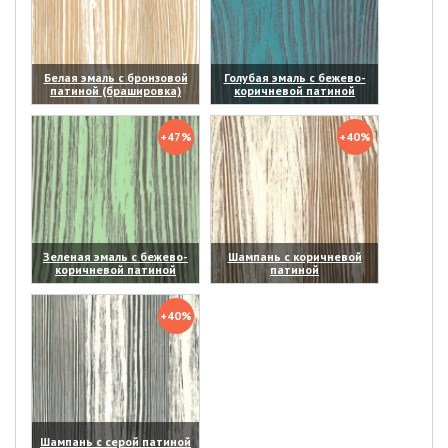
Белая эмаль с бронзовой
Голубая эмаль с бежево-
патиной (брашировка)
коричневой патиной
(увеличить)
(увеличить)
+47%
+40%
Зеленая эмаль с бежево-
Шампань с коричневой
коричневой патиной
патиной
(увеличить)
(увеличить)
+40%
Шампань с серой патиной