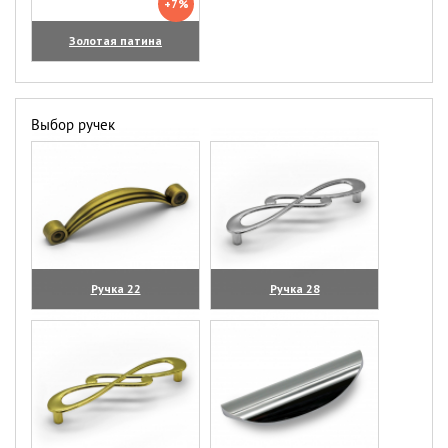
+7%
Золотая патина
Выбор ручек
Ручка 22
Ручка 28
(увеличить)
(увеличить)