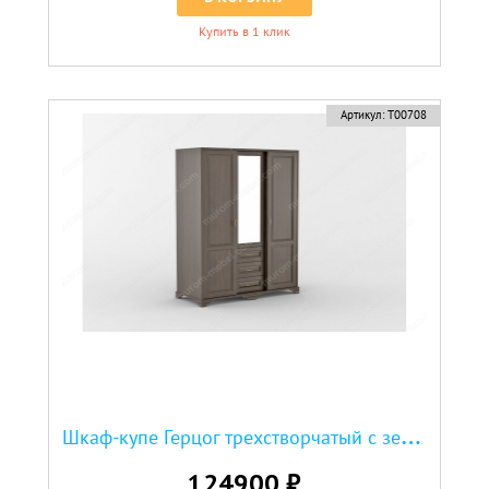
Купить в 1 клик
Артикул:
Т00708
Ш
каф-купе Герцог трехстворчатый с зеркалом
124900 ₽