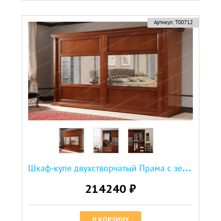
Артикул:
Т00712
Ш
каф-купе двухстворчатый Прама с зеркалом
214240 ₽
В КОРЗИНУ