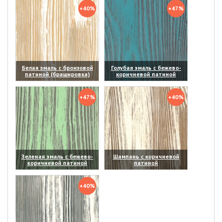
+40%
+47%
Белая эмаль с бронзовой
Голубая эмаль с бежево-
патиной (брашировка)
коричневой патиной
(увеличить)
(увеличить)
+47%
+40%
Зеленая эмаль с бежево-
Шампань с коричневой
коричневой патиной
патиной
(увеличить)
(увеличить)
+40%