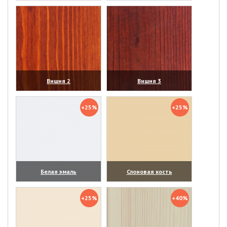
(увеличить)
(увеличить)
Вишня 2
Вишня 3
(увеличить)
(увеличить)
+25%
+25%
Белая эмаль
Слоновая кость
(увеличить)
(увеличить)
+25%
+40%