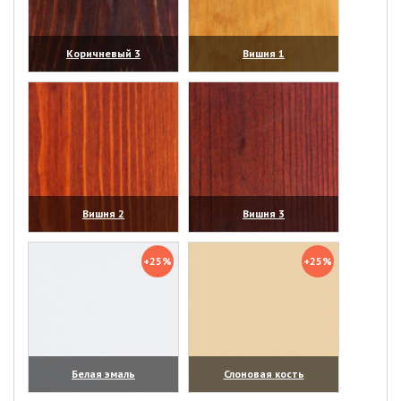
Коричневый 3
Вишня 1
(увеличить)
(увеличить)
Вишня 2
Вишня 3
(увеличить)
(увеличить)
+25%
+25%
Белая эмаль
Слоновая кость
(увеличить)
(увеличить)