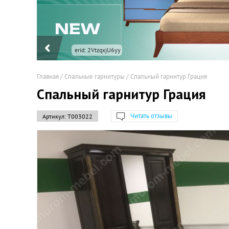
erid: 2VtzqxjU6yy
Главная
/
Спальные гарнитуры
/
Спальный гарнитур Грация
Спальный гарнитур Грация
Читать отзывы
Артикул:
Т003022