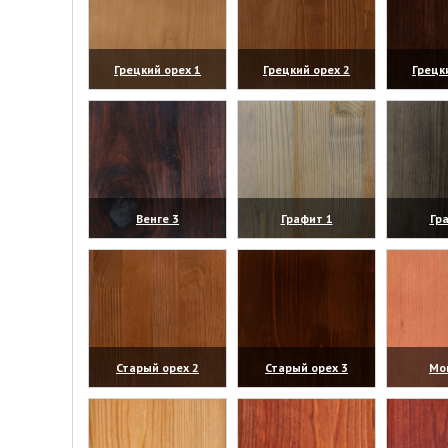
Грецкий орех 1
Грецкий орех 2
Грецк
(увеличить)
(увеличить)
(уве
Венге 3
Графит 1
Гр
(увеличить)
(увеличить)
(уве
Старый орех 2
Старый орех 3
Мо
(увеличить)
(увеличить)
(уве