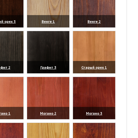
ий орех 3
Венге 1
Венге 2
личить)
(увеличить)
(увеличить)
афит 2
Графит 3
Старый орех 1
личить)
(увеличить)
(увеличить)
гано 1
Могано 2
Могано 3
личить)
(увеличить)
(увеличить)