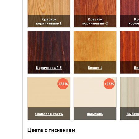
Красно-
Красно-
Кр
коричневый-1
коричневый-2
кори
(увеличить)
(увеличить)
(уве
Коричневый 3
Вишня 1
Ви
(увеличить)
(увеличить)
(уве
+25%
+25%
Слоновая кость
Шампань
Выбел
(увеличить)
(увеличить)
(уве
Цвета с тиснением