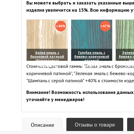
Вы можете выбрать и заказать указанные выше 
изделия увеличится на 15%. Всю информацию у
+40%
+47%
Белая эмаль с
Голубая эмаль с
Зелена
бронзовой патиной
бежево-коричневой
бежево-
(брашировка)
патиной
па
Стоимость цветовой гаммы "Белая эмаль с бронзово
(увеличить)
(увеличить)
(уве
коричневой патиной", "Зеленая эмаль с бежево-ко
"Шампань с серой патиной" +40% к стоимости изд
Внимание! Возможность использования данных 
уточняйте у менеджеров!
Отзывы о товаре
Описание