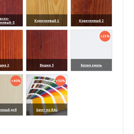
асно-
Коричневый 1
Коричневый 2
чневый-3
личить)
(увеличить)
(увеличить)
+25%
шня 2
Вишня 3
Белая эмаль
личить)
(увеличить)
(увеличить)
+40%
+30%
енный дуб
Цвет по RAL
личить)
(увеличить)