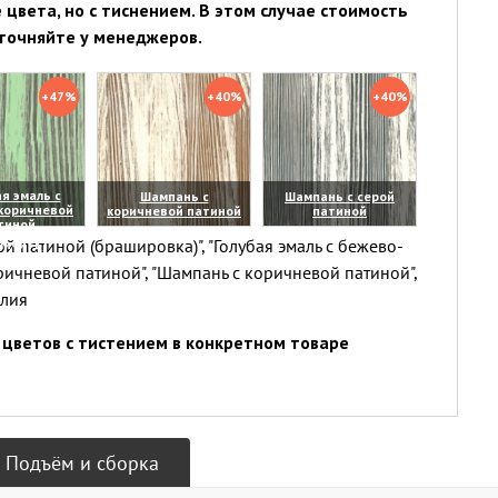
цвета, но с тиснением. В этом случае стоимость
точняйте у менеджеров.
+47%
+40%
+40%
я эмаль с
Шампань с
Шампань с серой
коричневой
коричневой патиной
патиной
тиной
(увеличить)
(увеличить)
й патиной (брашировка)", "Голубая эмаль с бежево-
личить)
ричневой патиной", "Шампань с коричневой патиной",
елия
цветов с тистением в конкретном товаре
Подъём и сборка