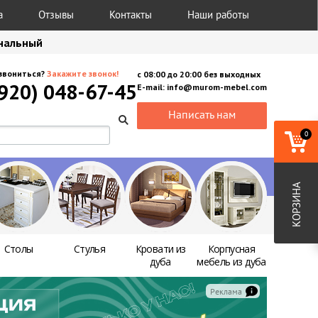
а
Отзывы
Контакты
Наши работы
анальный
звониться?
Закажите звонок!
с
08:00
до
20:00
без выходных
(920) 048-67-45
E-mail:
info@murom-mebel.com
Написать нам
0
КОРЗИНА
Столы
Стулья
Кровати из
Корпусная
дуба
мебель из дуба
Реклама