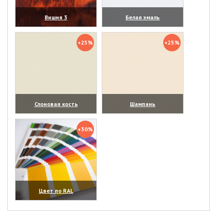
Вишня 3
Белая эмаль
(увеличить)
(увеличить)
+25%
+25%
Слоновая кость
Шампань
(увеличить)
(увеличить)
+30%
Цвет по RAL
(увеличить)