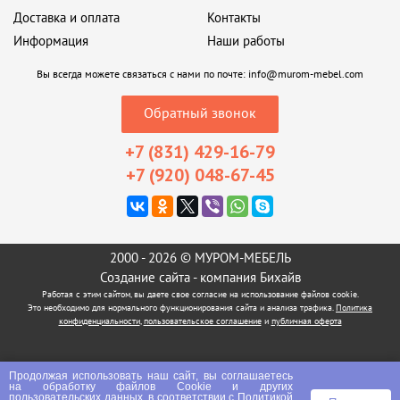
Доставка и оплата
Контакты
Информация
Наши работы
Вы всегда можете связаться с нами по почте:
info@murom-mebel.com
Обратный звонок
+7 (831) 429-16-79
+7 (920) 048-67-45
2000 - 2026 © МУРОМ-МЕБЕЛЬ
Создание сайта
- компания Бихайв
Работая с этим сайтом, вы даете свое согласие на использование файлов cookie.
Это необходимо для нормального функционирования сайта и анализа трафика.
Политика
конфиденциальности
,
пользовательское соглашение
и
публичная оферта
Продолжая использовать наш сайт, вы соглашаетесь
на
обработку файлов Сookie
и других
пользовательских данных, в соответствии с
Политикой