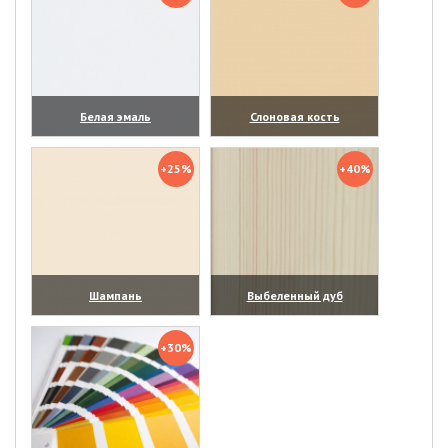
Белая эмаль
Слоновая кость
(увеличить)
(увеличить)
+25%
+40%
Шампань
Выбеленный дуб
(увеличить)
(увеличить)
+30%