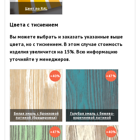
Цвет по RAL
(увеличить)
Цвета с тиснением
Вы можете выбрать и заказать указанные выше
цвета, но с тиснением. В этом случае стоимость
изделия увеличится на 15%. Всю информацию
уточняйте у менеджеров.
+40%
+47%
Белая эмаль с бронзовой
Голубая эмаль с бежево-
патиной (брашировка)
коричневой патиной
(увеличить)
(увеличить)
+47%
+40%