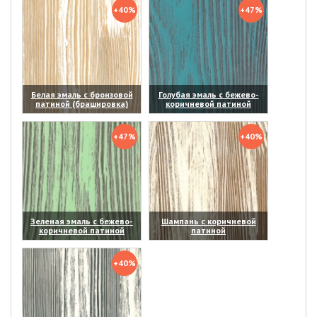
+40%
+47%
Белая эмаль с бронзовой
Голубая эмаль с бежево-
патиной (брашировка)
коричневой патиной
(увеличить)
(увеличить)
+47%
+40%
Зеленая эмаль с бежево-
Шампань с коричневой
коричневой патиной
патиной
(увеличить)
(увеличить)
+40%