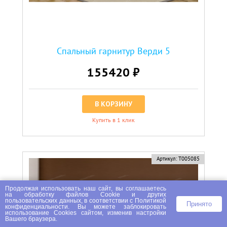
Спальный гарнитур Верди 5
155420 ₽
В КОРЗИНУ
Купить в 1 клик
Артикул:
Т005085
Продолжая использовать наш сайт, вы соглашаетесь
на
обработку файлов Сookie
и других
пользовательских данных, в соответствии с
Политикой
Принято
конфиденциальности
. Вы можете заблокировать
использование Cookies сайтом, изменив настройки
Вашего браузера.