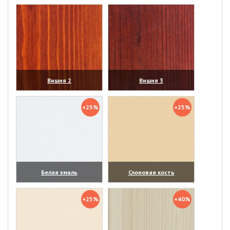
(увеличить)
(увеличить)
Вишня 2
Вишня 3
(увеличить)
(увеличить)
+25%
+25%
Белая эмаль
Слоновая кость
(увеличить)
(увеличить)
+25%
+40%