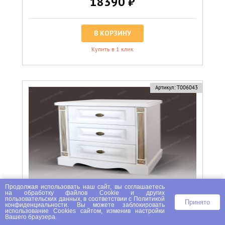
18390 ₽
В КОРЗИНУ
Купить в 1 клик
Артикул:
Т006043
Продолжая использовать наш сайт, вы соглашаетесь
на
обработку файлов Сookie
и других
пользовательских данных, в соответствии с
Политикой
Принято
конфиденциальности
. Вы можете заблокировать
использование Cookies сайтом, изменив настройки
Вашего браузера.