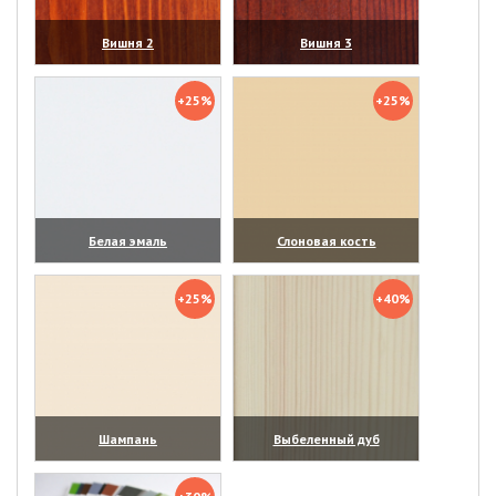
Вишня 2
Вишня 3
(увеличить)
(увеличить)
+25%
+25%
Белая эмаль
Слоновая кость
(увеличить)
(увеличить)
+25%
+40%
Шампань
Выбеленный дуб
(увеличить)
(увеличить)