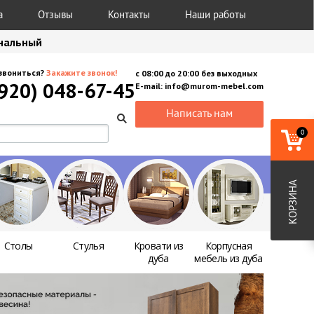
а
Отзывы
Контакты
Наши работы
анальный
звониться?
Закажите звонок!
с
08:00
до
20:00
без выходных
(920) 048-67-45
E-mail:
info@murom-mebel.com
Написать нам
0
КОРЗИНА
Столы
Стулья
Кровати из
Корпусная
дуба
мебель из дуба