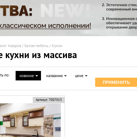
алог товаров
/
Белая мебель
/
Кухни
 кухни из массива
ть по:
новизне
названию
цене
Артикул:
Т007013