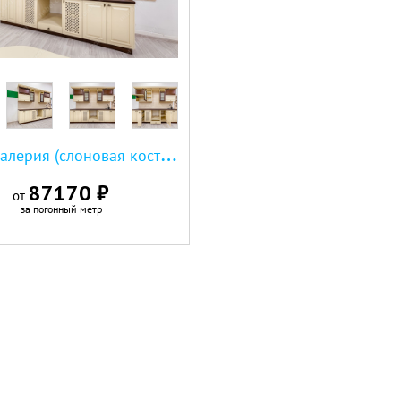
К
ухня Валерия (слоновая кость + коричневая эмаль)
87170 ₽
от
за погонный метр