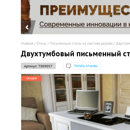
Главная
/
Столы
/
Письменные столы из массива дерева
/
Двухтумб
Двухтумбовый письменный ст
Читать отзывы
Артикул:
Т009057
скидка