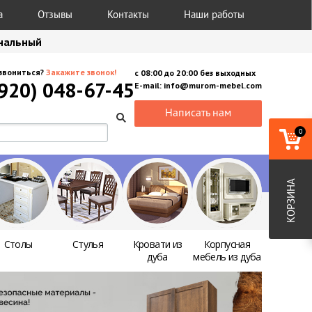
а
Отзывы
Контакты
Наши работы
анальный
звониться?
Закажите звонок!
с
08:00
до
20:00
без выходных
(920) 048-67-45
E-mail:
info@murom-mebel.com
Написать нам
0
КОРЗИНА
Столы
Стулья
Кровати из
Корпусная
дуба
мебель из дуба