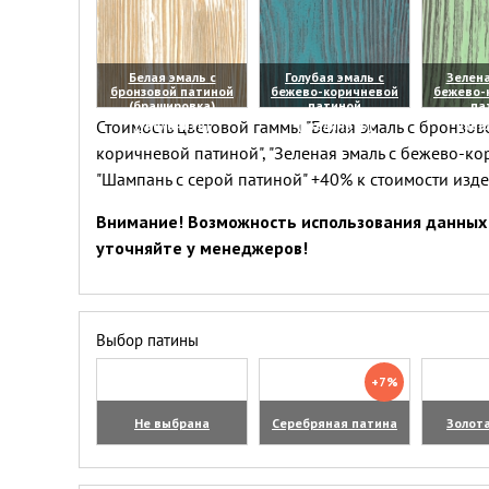
Белая эмаль с
Голубая эмаль с
Зелена
бронзовой патиной
бежево-коричневой
бежево-
(брашировка)
патиной
па
Стоимость цветовой гаммы "Белая эмаль с бронзово
(увеличить)
(увеличить)
(уве
коричневой патиной", "Зеленая эмаль с бежево-ко
"Шампань с серой патиной" +40% к стоимости изд
Внимание! Возможность использования данных 
уточняйте у менеджеров!
Выбор патины
+7%
Не выбрана
Серебряная патина
Золот