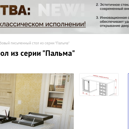
овый письменный стол из серии "Пальма"
ол из серии "Пальма"