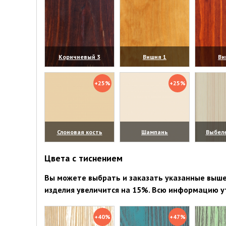
Коричневый 3
Вишня 1
Ви
(увеличить)
(увеличить)
(уве
+25%
+25%
Слоновая кость
Шампань
Выбел
(увеличить)
(увеличить)
(уве
Цвета с тиснением
Вы можете выбрать и заказать указанные выше 
изделия увеличится на 15%. Всю информацию у
+40%
+47%