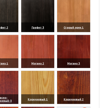
афит 2
Графит 3
Старый орех 1
личить)
(увеличить)
(увеличить)
гано 1
Могано 2
Могано 3
личить)
(увеличить)
(увеличить)
асно-
Коричневый 1
Коричневый 2
чневый-3
личить)
(увеличить)
(увеличить)