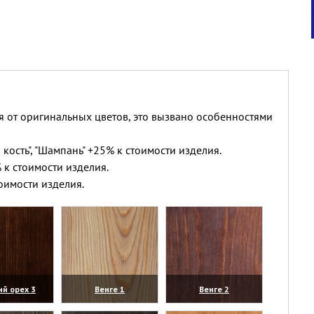
я от оригинальных цветов, это вызвано особенностями
 кость", "Шампань" +25% к стоимости изделия.
 к стоимости изделия.
оимости изделия.
ий орех 3
Венге 1
Венге 2
личить)
(увеличить)
(увеличить)