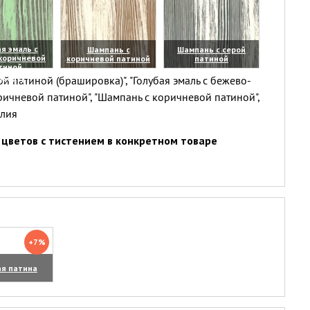
я эмаль с
Шампань с
Шампань с серой
коричневой
коричневой патиной
патиной
тиной
(увеличить)
(увеличить)
й патиной (брашировка)", "Голубая эмаль с бежево-
личить)
ричневой патиной", "Шампань с коричневой патиной",
елия
цветов с тистением в конкретном товаре
+7%
ая патина