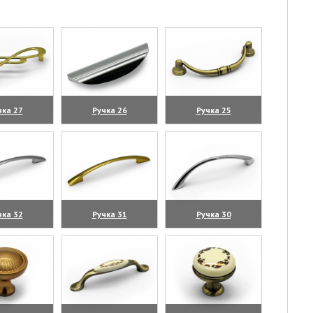
чка 27
Ручка 26
Ручка 25
личить)
(увеличить)
(увеличить)
чка 32
Ручка 31
Ручка 30
личить)
(увеличить)
(увеличить)