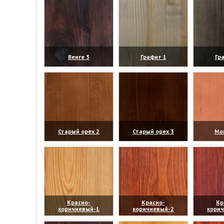
Венге 3
Графит 1
Гр
(увеличить)
(увеличить)
(уве
Старый орех 2
Старый орех 3
Мо
(увеличить)
(увеличить)
(уве
Красно-
Красно-
Кр
коричневый-1
коричневый-2
кори
(увеличить)
(увеличить)
(уве