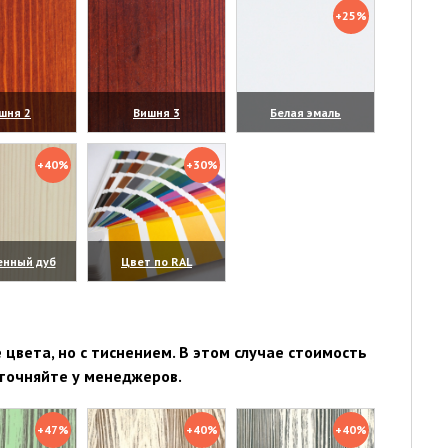
+25%
шня 2
Вишня 3
Белая эмаль
личить)
(увеличить)
(увеличить)
+40%
+30%
енный дуб
Цвет по RAL
личить)
(увеличить)
цвета, но с тиснением. В этом случае стоимость
точняйте у менеджеров.
+47%
+40%
+40%