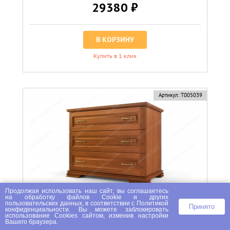
29380 ₽
В КОРЗИНУ
Купить в 1 клик
Артикул:
Т005039
Продолжая использовать наш сайт, вы соглашаетесь
на
обработку файлов Сookie
и других
пользовательских данных, в соответствии с
Политикой
Принято
конфиденциальности
. Вы можете заблокировать
использование Cookies сайтом, изменив настройки
Вашего браузера.