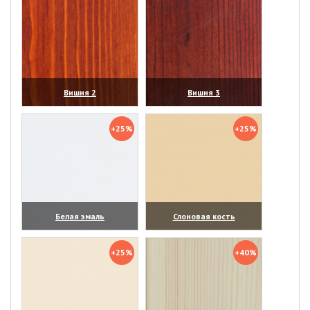
Вишня 2
Вишня 3
(увеличить)
(увеличить)
+25%
+25%
Белая эмаль
Слоновая кость
(увеличить)
(увеличить)
+25%
+40%