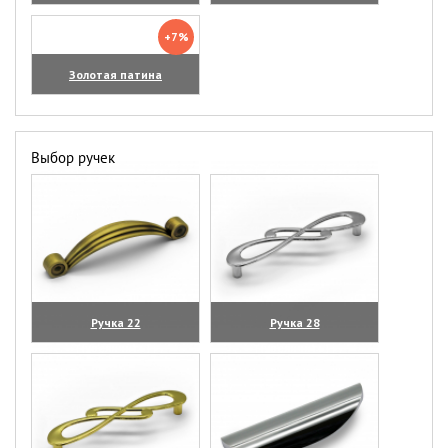
+7%
Золотая патина
Выбор ручек
Ручка 22
Ручка 28
(увеличить)
(увеличить)