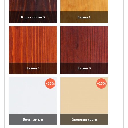
Коричневый 3
Вишня 1
(увеличить)
(увеличить)
Вишня 2
Вишня 3
(увеличить)
(увеличить)
+25%
+25%
Белая эмаль
Слоновая кость
(увеличить)
(увеличить)