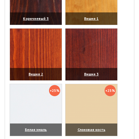
Коричневый 3
Вишня 1
(увеличить)
(увеличить)
Вишня 2
Вишня 3
(увеличить)
(увеличить)
+25%
+25%
Белая эмаль
Слоновая кость
(увеличить)
(увеличить)