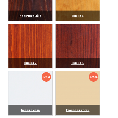
Коричневый 3
Вишня 1
(увеличить)
(увеличить)
Вишня 2
Вишня 3
(увеличить)
(увеличить)
+25%
+25%
Белая эмаль
Слоновая кость
(увеличить)
(увеличить)