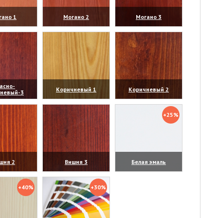
гано 1
Могано 2
Могано 3
личить)
(увеличить)
(увеличить)
асно-
Коричневый 1
Коричневый 2
чневый-3
личить)
(увеличить)
(увеличить)
+25%
шня 2
Вишня 3
Белая эмаль
личить)
(увеличить)
(увеличить)
+40%
+30%