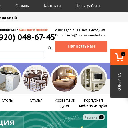
а
Отзывы
Контакты
Наши работы
анальный
звониться?
Закажите звонок!
с
08:00
до
20:00
без выходных
(920) 048-67-45
E-mail:
info@murom-mebel.com
Написать нам
0
КОРЗИНА
Столы
Стулья
Кровати из
Корпусная
дуба
мебель из дуба
Реклама