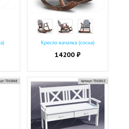
а)
Кресло-качалка (сосна)
14200 ₽
ул:
Т010068
Артикул:
Т010012