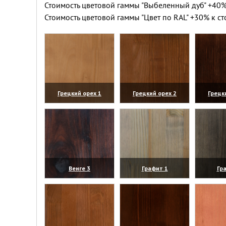
Стоимость цветовой гаммы "Выбеленный дуб" +40%
Стоимость цветовой гаммы "Цвет по RAL" +30% к ст
Грецкий орех 1
Грецкий орех 2
Грецк
(увеличить)
(увеличить)
(уве
Венге 3
Графит 1
Гр
(увеличить)
(увеличить)
(уве