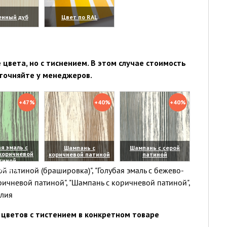
енный дуб
Цвет по RAL
личить)
(увеличить)
цвета, но с тиснением. В этом случае стоимость
точняйте у менеджеров.
+47%
+40%
+40%
я эмаль с
Шампань с
Шампань с серой
коричневой
коричневой патиной
патиной
тиной
(увеличить)
(увеличить)
й патиной (брашировка)", "Голубая эмаль с бежево-
личить)
ричневой патиной", "Шампань с коричневой патиной",
елия
цветов с тистением в конкретном товаре