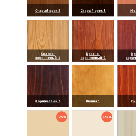
Старый орех 2
Старый орех 3
Мо
(увеличить)
(увеличить)
(уве
Красно-
Красно-
Кр
коричневый-1
коричневый-2
кори
(увеличить)
(увеличить)
(уве
Коричневый 3
Вишня 1
Ви
(увеличить)
(увеличить)
(уве
+25%
+25%