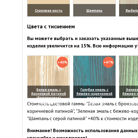
Слоновая кость
Шампань
Выбел
(увеличить)
(увеличить)
(уве
Цвета с тиснением
Вы можете выбрать и заказать указанные выше 
изделия увеличится на 15%. Всю информацию у
+40%
+47%
Белая эмаль с
Голубая эмаль с
Зелена
бронзовой патиной
бежево-коричневой
бежево-
(брашировка)
патиной
па
Стоимость цветовой гаммы "Белая эмаль с бронзово
(увеличить)
(увеличить)
(уве
коричневой патиной", "Зеленая эмаль с бежево-ко
"Шампань с серой патиной" +40% к стоимости изд
Внимание! Возможность использования данных 
уточняйте у менеджеров!