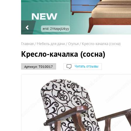
erid: 2VtzqxjU6yy
Главная
/
Мебель для дачи
/
Стулья
/
Кресло-качалка (сосна)
Кресло-качалка (сосна)
Читать отзывы
Артикул:
Т010017