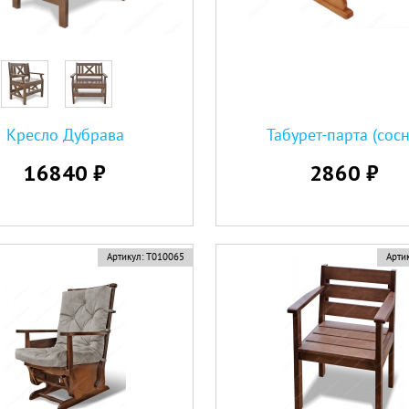
Кресло Дубрава
Табурет-парта (сосн
16840 ₽
2860 ₽
Артикул:
Т010065
Артик