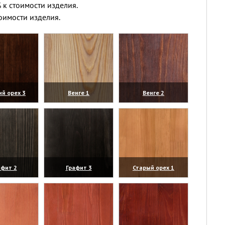
 к стоимости изделия.
оимости изделия.
ий орех 3
Венге 1
Венге 2
личить)
(увеличить)
(увеличить)
афит 2
Графит 3
Старый орех 1
личить)
(увеличить)
(увеличить)