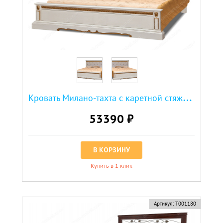
К
ровать Милано-тахта с каретной стяжкой из березы
53390 ₽
В КОРЗИНУ
Купить в 1 клик
Артикул:
Т001180