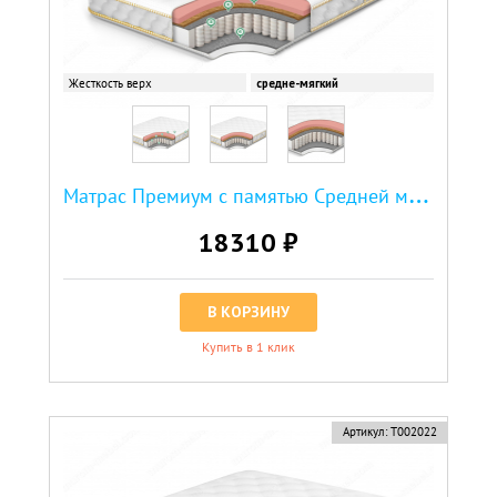
Жесткость верх
средне-мягкий
М
атрас Премиум с памятью Средней мягкости
18310 ₽
В КОРЗИНУ
Купить в 1 клик
Артикул:
Т002022