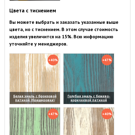
(увеличить)
Цвета с тиснением
Вы можете выбрать и заказать указанные выше
цвета, но с тиснением. В этом случае стоимость
изделия увеличится на 15%. Всю информацию
уточняйте у менеджеров.
+40%
+47%
Белая эмаль с бронзовой
Голубая эмаль с бежево-
патиной (брашировка)
коричневой патиной
(увеличить)
(увеличить)
+47%
+40%