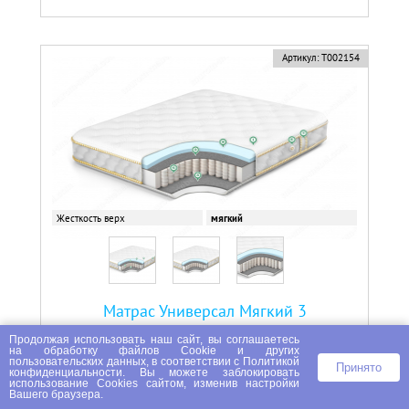
Артикул:
Т002154
Жесткость верх
мягкий
Матрас Универсал Мягкий 3
Продолжая использовать наш сайт, вы соглашаетесь
15800 ₽
на
обработку файлов Сookie
и других
пользовательских данных, в соответствии с
Политикой
Принято
конфиденциальности
. Вы можете заблокировать
использование Cookies сайтом, изменив настройки
Вашего браузера.
В КОРЗИНУ