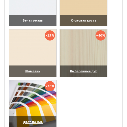
Белая эмаль
Слоновая кость
(увеличить)
(увеличить)
+25%
+40%
Шампань
Выбеленный дуб
(увеличить)
(увеличить)
+30%
Цвет по RAL