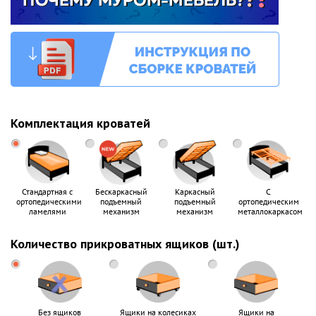
Комплектация кроватей
Стандартная с
Бескаркасный
Каркасный
С
ортопедическими
подъемный
подъемный
ортопедическим
ламелями
механизм
механизм
металлокаркасом
Количество прикроватных ящиков (шт.)
Без ящиков
Ящики на колесиках
Ящики на