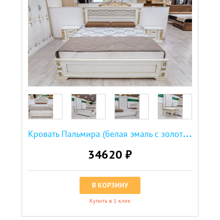
К
ровать Пальмира (белая эмаль с золотой патиной)
34620 ₽
В КОРЗИНУ
Купить в 1 клик