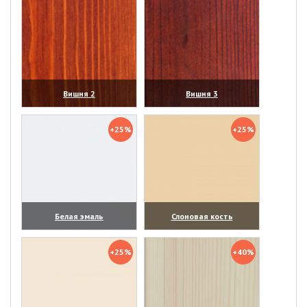
Вишня 2
Вишня 3
(увеличить)
(увеличить)
+25%
+25%
Белая эмаль
Слоновая кость
(увеличить)
(увеличить)
+25%
+40%