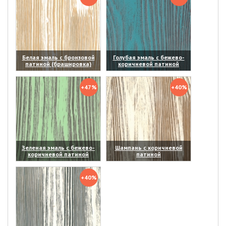
Белая эмаль с бронзовой
Голубая эмаль с бежево-
патиной (брашировка)
коричневой патиной
(увеличить)
(увеличить)
+47%
+40%
Зеленая эмаль с бежево-
Шампань с коричневой
коричневой патиной
патиной
(увеличить)
(увеличить)
+40%