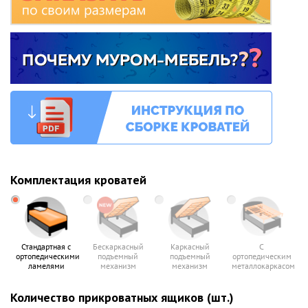
Комплектация кроватей
Стандартная с
Бескаркасный
Каркасный
С
ортопедическими
подъемный
подъемный
ортопедическим
ламелями
механизм
механизм
металлокаркасом
Количество прикроватных ящиков (шт.)