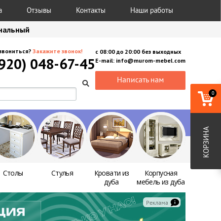
а
Отзывы
Контакты
Наши работы
анальный
звониться?
Закажите звонок!
с
08:00
до
20:00
без выходных
(920) 048-67-45
E-mail:
info@murom-mebel.com
Написать нам
0
КОРЗИНА
Столы
Стулья
Кровати из
Корпусная
дуба
мебель из дуба
Реклама