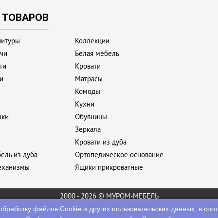
 ТОВАРОВ
нитуры
Коллекции
ачи
Белая мебель
ти
Кровати
и
Матрасы
Комоды
Кухни
лки
Обувницы
Зеркала
Кровати из дуба
ель из дуба
Ортопедическое основание
еханизмы
Ящики прикроватные
2000 - 2026 © МУРОМ-МЕБЕЛЬ
Создание сайта
- компания Бихайв
обработку файлов Сookie
и других пользовательских данных, в соо
Работая с этим сайтом, вы даете свое согласие на использование файлов cookie.