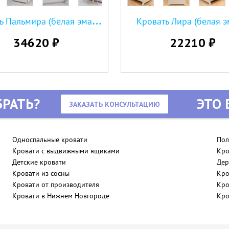
К
ровать Пальмира (белая эмаль с золотой патиной)
Кровать Лира (белая э
34620 ₽
22210 ₽
РАТЬ?
ЭТО 
ЗАКАЗАТЬ КОНСУЛЬТАЦИЮ
Односпальные кровати
Пол
Кровати с выдвижными ящиками
Кро
Детские кровати
Дер
Кровати из сосны
Кро
Кровати от производителя
Кро
Кровати в Нижнем Новгороде
Кро