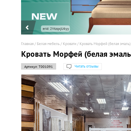
erid: 2VtzqxjU6yy
Главная
/
Белая мебель
/
Кровати
/
Кровать Морфей (белая эмаль)
Кровать Морфей (белая эмаль
Читать отзывы
Артикул:
Т001091