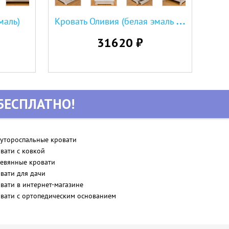
К
ровать Оливия (белая эмаль с серебряной патиной)
маль)
31620 ₽
БЕСПЛАТНО!
утороспальные кровати
вати с ковкой
евянные кровати
вати для дачи
вати в интернет-магазине
вати с ортопедическим основанием