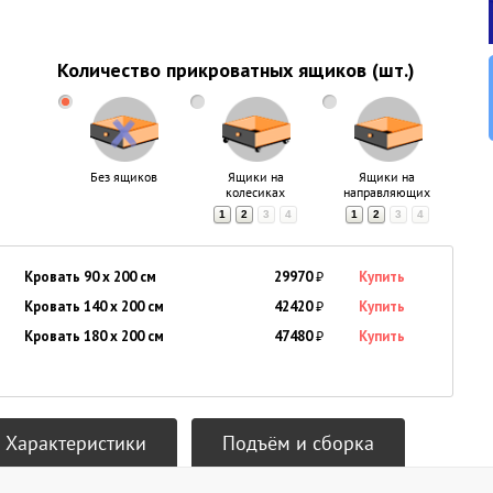
Количество прикроватных ящиков (шт.)
Без ящиков
Ящики на
Ящики на
колесиках
направляющих
1
2
3
4
1
2
3
4
Кровать 90 x 200 см
29970
₽
Купить
Кровать 140 x 200 см
42420
₽
Купить
Кровать 180 x 200 см
47480
₽
Купить
Характеристики
Подъём и сборка