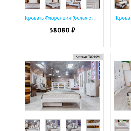
К
ровать Флоренция (белая эмаль)
Кроват
38080 ₽
Артикул:
Т001091