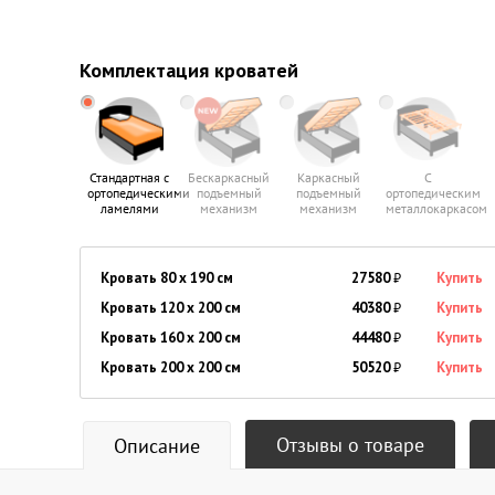
Комплектация кроватей
Стандартная с
Бескаркасный
Каркасный
С
ортопедическими
подъемный
подъемный
ортопедическим
ламелями
механизм
механизм
металлокаркасом
Кровать 80 x 190 см
27580
₽
Купить
Кровать 120 x 200 см
40380
₽
Купить
Кровать 160 x 200 см
44480
₽
Купить
Кровать 200 x 200 см
50520
₽
Купить
Отзывы о товаре
Описание