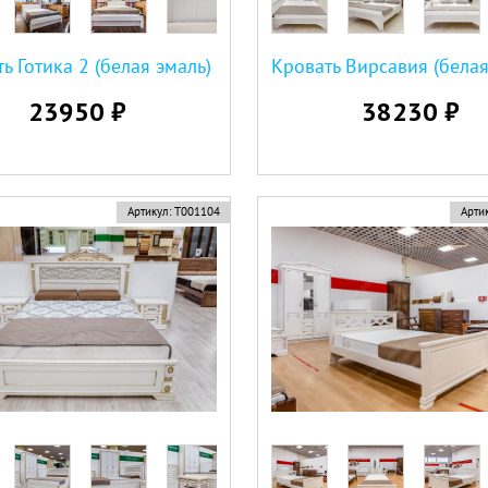
ь Готика 2 (белая эмаль)
23950 ₽
38230 ₽
Артикул:
Т001104
Артик