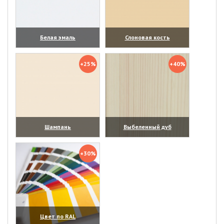
Белая эмаль
Слоновая кость
(увеличить)
(увеличить)
+25%
+40%
Шампань
Выбеленный дуб
(увеличить)
(увеличить)
+30%
Цвет по RAL