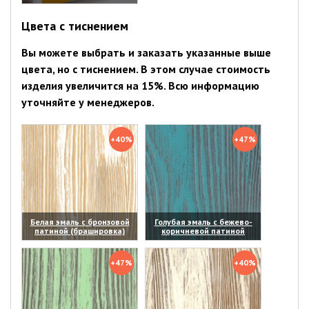
(увеличить)
Цвета с тиснением
Вы можете выбрать и заказать указанные выше
цвета, но с тиснением. В этом случае стоимость
изделия увеличится на 15%. Всю информацию
уточняйте у менеджеров.
+40%
+47%
Белая эмаль с бронзовой
Голубая эмаль с бежево-
патиной (брашировка)
коричневой патиной
(увеличить)
(увеличить)
+47%
+40%