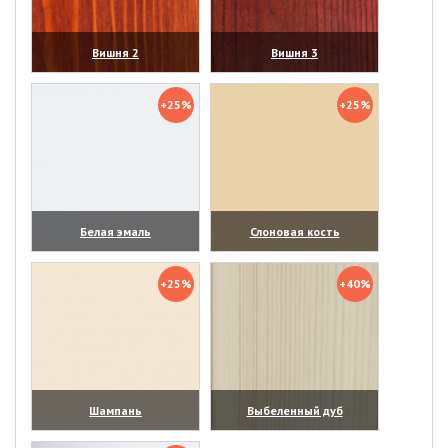
Вишня 2
Вишня 3
(увеличить)
(увеличить)
+25%
+25%
Белая эмаль
Слоновая кость
(увеличить)
(увеличить)
+25%
+40%
Шампань
Выбеленный дуб
(увеличить)
(увеличить)