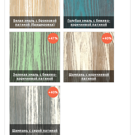
Белая эмаль с бронзовой
Голубая эмаль с бежево-
патиной (брашировка)
коричневой патиной
(увеличить)
(увеличить)
+47%
+40%
Зеленая эмаль с бежево-
Шампань с коричневой
коричневой патиной
патиной
(увеличить)
(увеличить)
+40%
Шампань с серой патиной