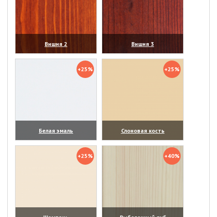
Вишня 2
Вишня 3
(увеличить)
(увеличить)
+25%
+25%
Белая эмаль
Слоновая кость
(увеличить)
(увеличить)
+25%
+40%