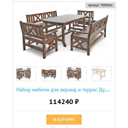
новинка
Артикул:
Т009042
Н
абор мебели для веранд и террас Дубрава
114240 ₽
В КОРЗИНУ