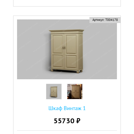
Артикул:
Т004178
Шкаф Винтаж 1
55730 ₽