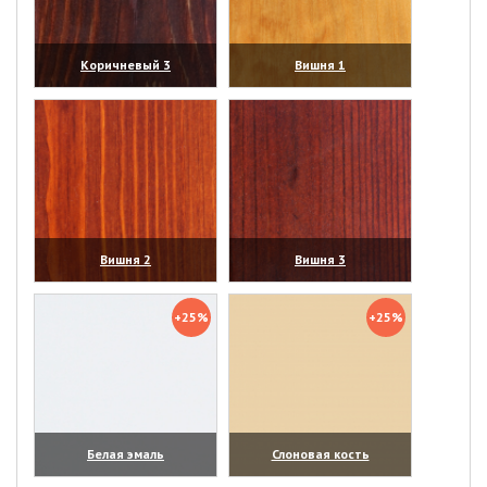
Коричневый 3
Вишня 1
(увеличить)
(увеличить)
Вишня 2
Вишня 3
(увеличить)
(увеличить)
+25%
+25%
Белая эмаль
Слоновая кость
(увеличить)
(увеличить)