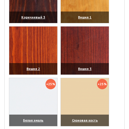
Коричневый 3
Вишня 1
(увеличить)
(увеличить)
Вишня 2
Вишня 3
(увеличить)
(увеличить)
+25%
+25%
Белая эмаль
Слоновая кость
(увеличить)
(увеличить)