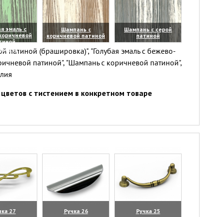
я эмаль с
Шампань с
Шампань с серой
коричневой
коричневой патиной
патиной
тиной
(увеличить)
(увеличить)
й патиной (брашировка)", "Голубая эмаль с бежево-
личить)
ричневой патиной", "Шампань с коричневой патиной",
елия
цветов с тистением в конкретном товаре
чка 27
Ручка 26
Ручка 25