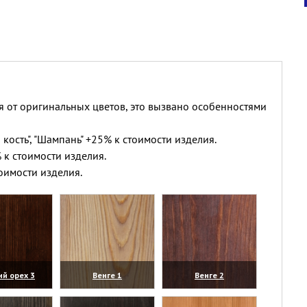
я от оригинальных цветов, это вызвано особенностями
 кость", "Шампань" +25% к стоимости изделия.
 к стоимости изделия.
оимости изделия.
ий орех 3
Венге 1
Венге 2
личить)
(увеличить)
(увеличить)