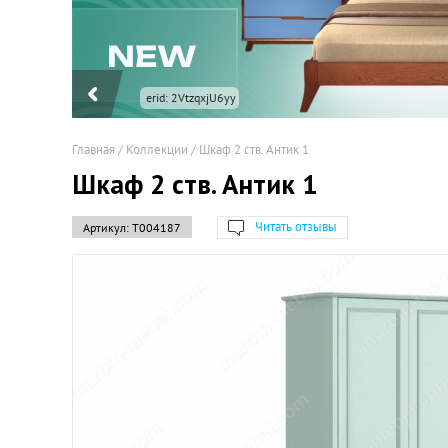
erid: 2VtzqxjU6yy
Главная
/
Коллекции
/
Шкаф 2 ств. Антик 1
Шкаф 2 ств. Антик 1
Читать отзывы
Артикул:
Т004187