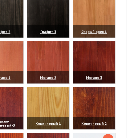
афит 2
Графит 3
Старый орех 1
личить)
(увеличить)
(увеличить)
гано 1
Могано 2
Могано 3
личить)
(увеличить)
(увеличить)
асно-
Коричневый 1
Коричневый 2
чневый-3
личить)
(увеличить)
(увеличить)