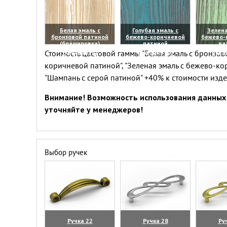
Белая эмаль с
Голубая эмаль с
Зелена
бронзовой патиной
бежево-коричневой
бежево-
(брашировка)
патиной
па
Стоимость цветовой гаммы "Белая эмаль с бронзово
(увеличить)
(увеличить)
(уве
коричневой патиной", "Зеленая эмаль с бежево-ко
"Шампань с серой патиной" +40% к стоимости изд
Внимание! Возможность использования данных 
уточняйте у менеджеров!
Выбор ручек
Ручка 22
Ручка 28
Ру