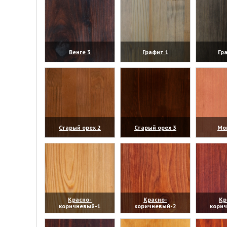
Венге 3
Графит 1
Гр
(увеличить)
(увеличить)
(уве
Старый орех 2
Старый орех 3
Мо
(увеличить)
(увеличить)
(уве
Красно-
Красно-
Кр
коричневый-1
коричневый-2
кори
(увеличить)
(увеличить)
(уве