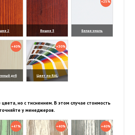
+25%
шня 2
Вишня 3
Белая эмаль
личить)
(увеличить)
(увеличить)
+40%
+30%
енный дуб
Цвет по RAL
личить)
(увеличить)
цвета, но с тиснением. В этом случае стоимость
точняйте у менеджеров.
+47%
+40%
+40%