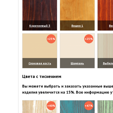
Коричневый 3
Вишня 1
Ви
(увеличить)
(увеличить)
(уве
+25%
+25%
Слоновая кость
Шампань
Выбел
(увеличить)
(увеличить)
(уве
Цвета с тиснением
Вы можете выбрать и заказать указанные выше 
изделия увеличится на 15%. Всю информацию у
+40%
+47%