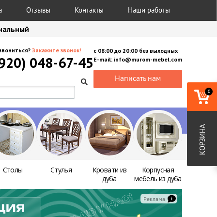
а
Отзывы
Контакты
Наши работы
анальный
звониться?
Закажите звонок!
с
08:00
до
20:00
без выходных
(920) 048-67-45
E-mail:
info@murom-mebel.com
Написать нам
0
КОРЗИНА
Столы
Стулья
Кровати из
Корпусная
дуба
мебель из дуба
Реклама