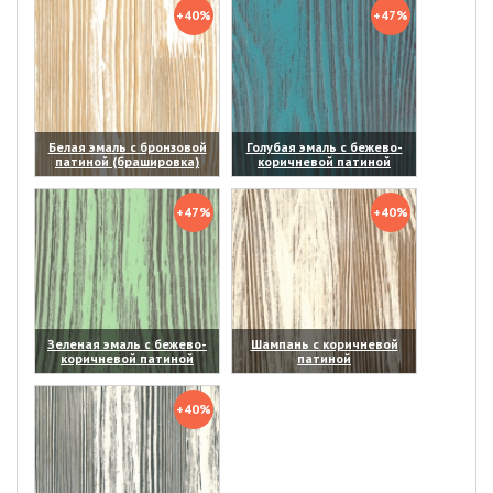
+40%
+47%
Белая эмаль с бронзовой
Голубая эмаль с бежево-
патиной (брашировка)
коричневой патиной
(увеличить)
(увеличить)
+47%
+40%
Зеленая эмаль с бежево-
Шампань с коричневой
коричневой патиной
патиной
(увеличить)
(увеличить)
+40%