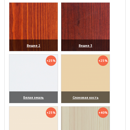
(увеличить)
(увеличить)
Вишня 2
Вишня 3
(увеличить)
(увеличить)
+25%
+25%
Белая эмаль
Слоновая кость
(увеличить)
(увеличить)
+25%
+40%