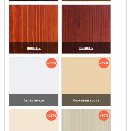
(увеличить)
(увеличить)
Вишня 2
Вишня 3
(увеличить)
(увеличить)
+25%
+25%
Белая эмаль
Слоновая кость
(увеличить)
(увеличить)
+25%
+40%