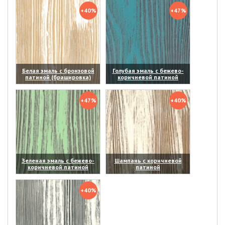
+40%
+47%
Белая эмаль с бронзовой
Голубая эмаль с бежево-
патиной (брашировка)
коричневой патиной
(увеличить)
(увеличить)
+47%
+40%
Зеленая эмаль с бежево-
Шампань с коричневой
коричневой патиной
патиной
(увеличить)
(увеличить)
+40%